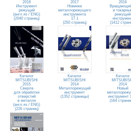
2018
2017
2016
Инструмент
Новинки
Вращающи
режущий
металлорежущего
и токарны
(англ.яз / ENG)
инструмента
режущий
(2040 страниц)
17.1
инструмен
(250 страниц)
(1412 стран
Каталог
Каталог
Каталог
MITSUBISHI
MITSUBISHI
MITSUBIS
2015
2014
2014
Сверла
Металлорежущий
Новый
для обработки
инструмент
металлореж
отверстий
(1352 страницы)
инструмент 
в металле
(164 страни
(англ.яз / ENG)
(226 страниц)