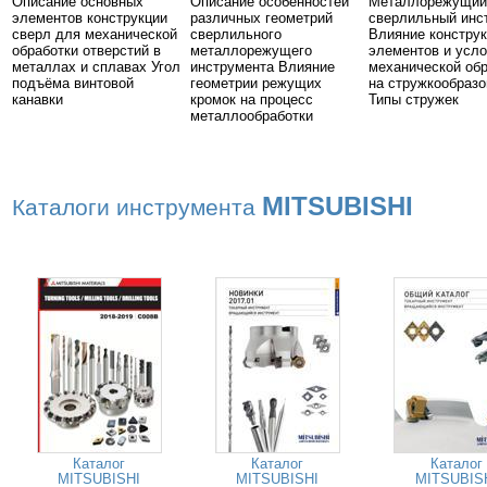
Описание основных
Описание особенностей
Металлорежущий
элементов конструкции
различных геометрий
сверлильный инс
сверл для механической
сверлильного
Влияние констру
обработки отверстий в
металлорежущего
элементов и усл
металлах и сплавах Угол
инструмента Влияние
механической об
подъёма винтовой
геометрии режущих
на стружкообразо
канавки
кромок на процесс
Типы стружек
металлообработки
MITSUBISHI
Каталоги инструмента
Каталог
Каталог
Каталог
MITSUBISHI
MITSUBISHI
MITSUBIS