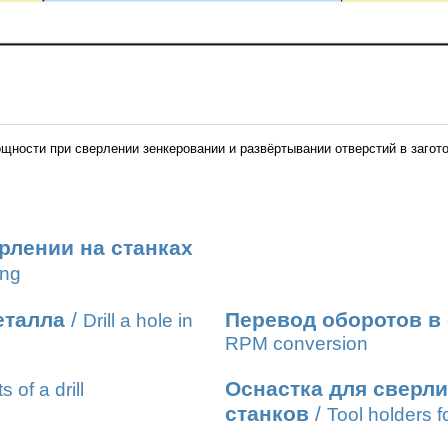
щности при сверлении зенкеровании и развёртывании отверстий в загото
рлении на станках
ing
еталла
/
Перевод оборотов в
Drill a hole in
RPM conversion
Оснастка для сверл
s of a drill
станков
/
Tool holders fo