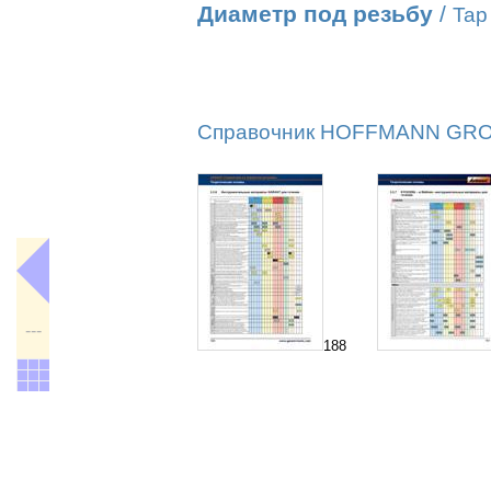
Диаметр под резьбу
/
Tap 
Справочник HOFFMANN GROUP
---
188