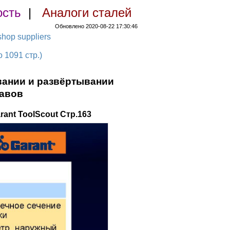
ость
|
Аналоги сталей
Обновлено 2020-08-22 17:30:46
hop suppliers
1091 стр.)
вании и развёртывании
лавов
nt ToolScout Стр.163