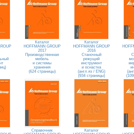
Каталог
Каталог
GROUP
HOFFMANN GROUP
HOFFMANN GROUP
HOFF
2017
2016
Производственная
Станочный
С
льный
мебель
режущий
мо
нт
и системы
инструмент
ме
ниц)
хранения
и оснастка
и
(624 страницы)
(англ.яз / ENG)
(ан
(934 страницы)
(109
Справочник
Каталог