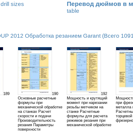
Перевод дюймов в 
drill sizes
table
 2012 Обработка резанием Garant (Всего 1091 
189
190
192
Основные расчетные
Мощность и крутящий
Мощность
формулы при
момент при нарезании
при фрез
механической обработке
резьбы метчиком на
металла 
на станках Расчет
станке Расчетные
Расчетн
скорости и подачи
формулы для расчета
торцевой
Производительность
режимов резания при
фрезерно
резания Параметры
механической обработке
поверхности