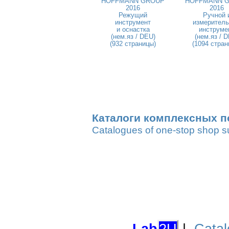
HOFFMANN GROUP
HOFFMANN 
2016
2016
Режущий
Ручной 
инструмент
измерител
и оснастка
инструме
(нем.яз / DEU)
(нем.яз / 
(932 страницы)
(1094 стран
Каталоги комплексных п
Catalogues of one-stop shop s