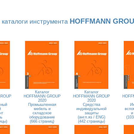
HOFFMANN GRO
 каталоги инструмента
Каталог
Каталог
GROUP
HOFFMANN GROUP
HOFFMANN GROUP
HOFF
2020
2020
ьный
Промышленная
Средства
И
й
мебель и
индивидуальной
вспо
нт
складское
защиты
и
рь
оборудование
(англ.яз / ENG)
(103
ицы)
(666 страниц)
(442 страницы)