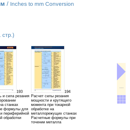
мм
/
Inches to mm Conversion
стр.)
---
193
194
 и сила резания
Расчет силы резания
еровании
мощности и крутящего
на станках
момента при токарной
ые формулы для
обработке на
 и периферийной
металлорежущих станках
й обработки
Расчетные формулы при
точении металла