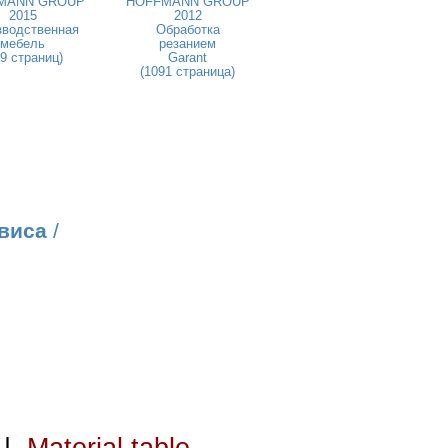
MANN GROUP
HOFFMANN GROUP
2015
2012
зводственная
Обработка
мебель
резанием
59 страниц)
Garant
(1091 страница)
виса
/