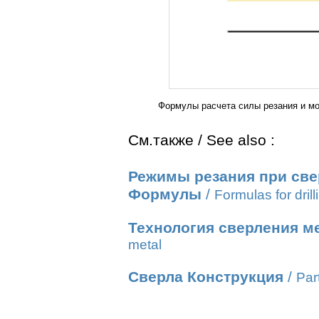
Формулы расчета силы резания и мо
См.также / See also :
Режимы резания при све
Формулы
/
Formulas for drill
Технология сверления м
metal
Сверла Конструкция
/
Part