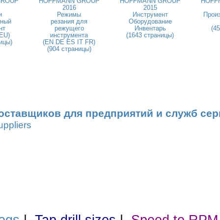
GROUP
HOFFMANN GROUP
HOFFMANN GROUP
HOFF
2016
2015
и
Режимы
Инструмент
Прои
ьный
резания для
Оборудование
нт
режущего
Инвентарь
(4
DEU)
инструмента
(1643 страницы)
ицы)
(EN DE ES IT FR)
(904 страницы)
оставщиков для предприятий и служб сер
uppliers