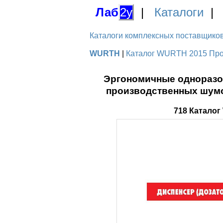
Лаб
2у
|
Каталоги
Каталоги комплексных поставщиков д
WURTH
|
Каталог WURTH 2015 Прод
Эргономичные одноразов
производственных шумо
718 Катало