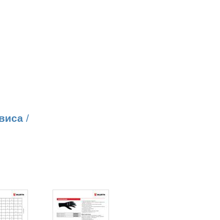
виса
/