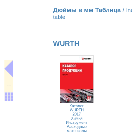
Дюймы в мм Таблица
/
In
table
WURTH
---
Каталог
WURTH
2017
Химия
Инструмент
Расходные
материалы