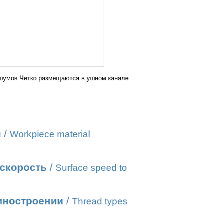
 шумов Четко размещаются в ушном канале
и
/
Workpiece material
 скорость
/
Surface speed to
иностроении
/
Thread types