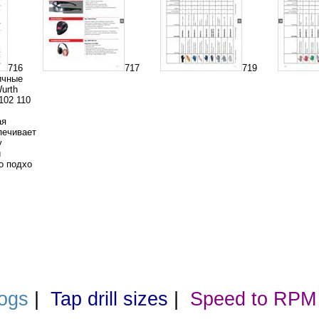
716
717
719
ичные
urth
102 110
ая
печивает
у
й
о подхо
ogs
|
Tap drill sizes
|
Speed to RPM