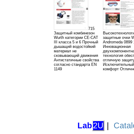
715
Защитный комбинезон
Высокотехнолог
Wurth категории CE-CAT
защитные очки W
III класса 5 и 6 Прочный
Andromeda 0899 
дышащий водостойкий
Инновационная
материал не
двухкомпонентн
сковывающий движения
технология обес
Антистатичные свойства
отличную защит
согласно стандарта EN
Исключительны
1149
комфорт Отличн
Lab
2U
|
Catal