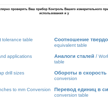
лярно проверять Ваш прибор Контроль Вашего измерительного при
использования и у
Соотношение твердо
t tolerance table
equivalent table
Аналоги сталей
/
nd applications
Work
table
Обороты в скорость
ap drill sizes
conversion
Перевод единиц в с
nches to mm Conversion
conversion table