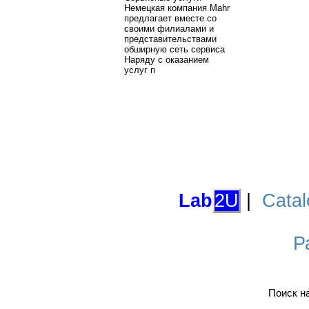
Немецкая компания Mahr
предлагает вместе со
своими филиалами и
представительствами
обширную сеть сервиса
Наряду с оказанием
услуг п
Lab
2U
|
Catal
Р
Поиск н