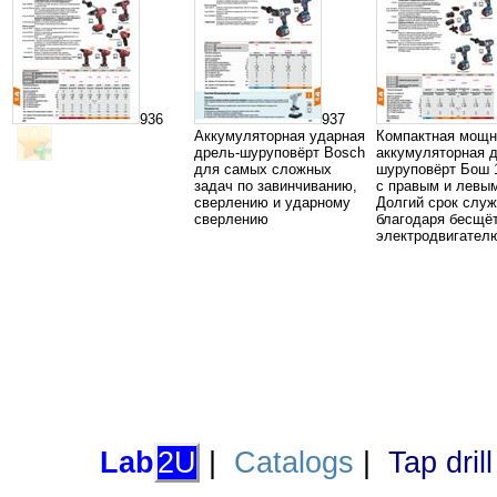
936
937
Аккумуляторная ударная
Компактная мощн
дрель-шуруповёрт Bosch
аккумуляторная д
для самых сложных
шуруповёрт Бош 
задач по завинчиванию,
с правым и левы
сверлению и ударному
Долгий срок слу
сверлению
благодаря бесщё
электродвигател
Lab
2U
|
Catalogs
|
Tap dril