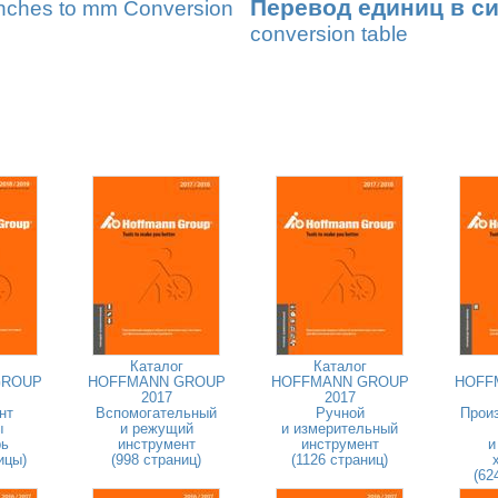
Перевод единиц в с
nches to mm Conversion
conversion table
Каталог
Каталог
GROUP
HOFFMANN GROUP
HOFFMANN GROUP
HOFF
2017
2017
нт
Вспомогательный
Ручной
Прои
ы
и режущий
и измерительный
рь
инструмент
инструмент
и
ицы)
(998 страниц)
(1126 страниц)
(62