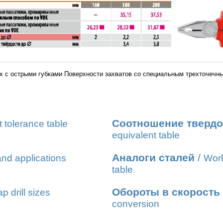
x с острыми губками Поверхности захватов со специальным трехточечны
Соотношение твердо
t tolerance table
equivalent table
Аналоги сталей
/
nd applications
Work
table
Обороты в скорость
ap drill sizes
conversion