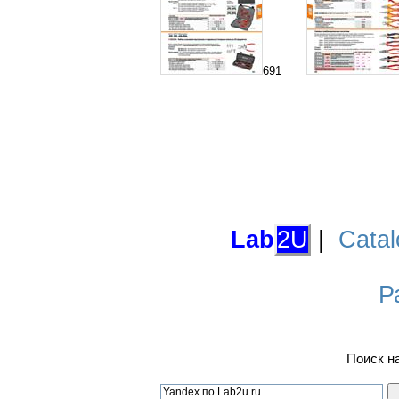
691
Lab
2U
|
Catal
Р
Поиск н