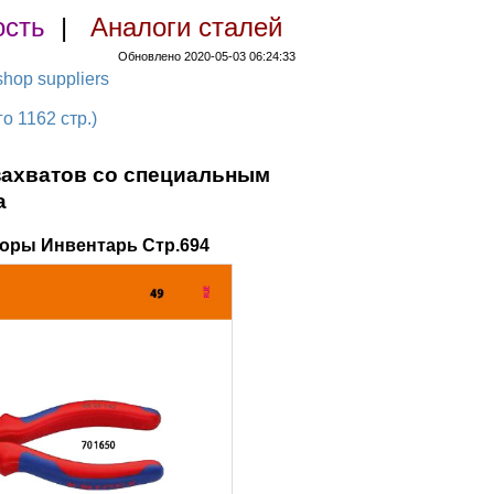
ость
|
Аналоги сталей
Обновлено 2020-05-03 06:24:33
hop suppliers
 1162 стр.)
захватов со специальным
а
оры Инвентарь Стр.694