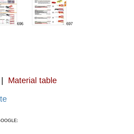
696
697
|
Material table
te
 GOOGLE: