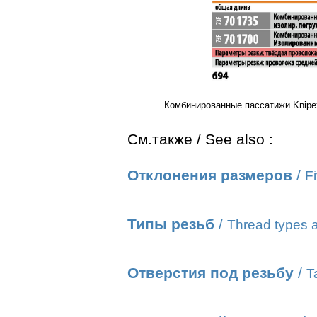
Комбинированные пассатижи Knipe
См.также / See also :
Отклонения размеров
/
Fi
Типы резьб
/
Thread types a
Отверстия под резьбу
/
T