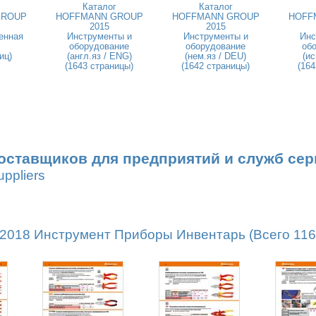
Каталог
Каталог
GROUP
HOFFMANN GROUP
HOFFMANN GROUP
HOFF
2015
2015
енная
Инструменты и
Инструменты и
Инс
оборудование
оборудование
об
иц)
(англ.яз / ENG)
(нем.яз / DEU)
(ис
(1643 страницы)
(1642 страницы)
(164
оставщиков для предприятий и служб сер
uppliers
18 Инструмент Приборы Инвентарь (Всего 1162