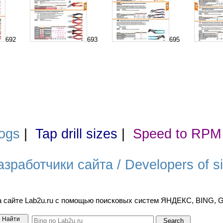
692
693
695
ogs
|
Tap drill sizes
|
Speed to RPM
азработчики сайта / Developers of si
а сайте Lab2u.ru с помощью поисковых систем ЯНДЕКС, BING,