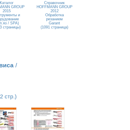
Каталог
Справочник
MANN GROUP
HOFFMANN GROUP
2015
2012
трументы и
Обработка
орудование
резанием
п.яз / SPA)
Garant
3 страницы)
(1091 страница)
виса
/
 стр.)