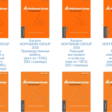
Каталог
Каталог
GROUP
HOFFMANN GROUP
HOFFMANN GROUP
HOFF
2016
2016
о-
Производственная
Режущий
й и
мебель
инструмент
изм
ный
(англ.яз / ENG)
и оснастка
и
нт
(562 страницы)
(нем.яз / DEU)
(не
ENG)
(932 страницы)
(109
ицы)