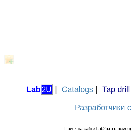
Lab
2U
|
Catalogs
|
Tap dril
Разработчики са
Поиск на сайте Lab2u.ru с пом