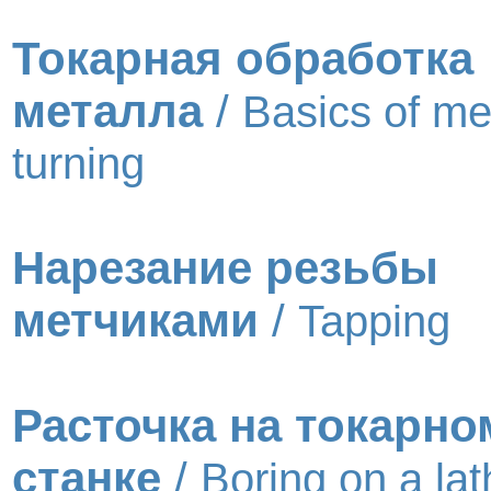
Токарная обработка
металла
/
Basics of me
turning
Нарезание резьбы
метчиками
/
Tapping
Расточка на токарно
станке
/
Boring on a lat