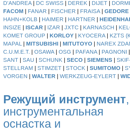
D'ANDREA
|
DC SWISS
|
DEREK
|
DIJET
|
DORM
FACOM
|
FANAR
|
FISCHER
|
FRAISA
|
GEDORE
HAHN+KOLB
|
HAIMER
|
HARTNER
|
HEIDENHA
INSIZE
|
ISCAR
|
IZAR
|
JXTC
|
KARNASCH
|
KEL
KOMET GROUP
|
KORLOY
|
KYOCERA
|
KZTS (
MAPAL
|
MITSUBISHI
|
MITUTOYO
|
NAREX ZDA
C.U.M.E.T.
|
OSAWA
|
OSG
|
PAFANA
|
PAGNONI
SANT
|
SAU
|
SCHUNK
|
SECO
|
SIEMENS
|
SKIF
STELLRAM
|
STIMZET
|
STOCK
|
SUMITOMO
|
S
VORGEN
|
WALTER
|
WERKZEUG-EYLERT
|
WI
Режущий инструмент
,
инструментальная
оснастка и