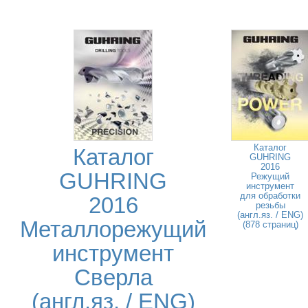
Каталог
Каталог
GUHRING
2016
GUHRING
Режущий
инструмент
для обработки
2016
резьбы
(англ.яз. / ENG)
Металлорежущий
(878 страниц)
инструмент
Сверла
(англ.яз. / ENG)