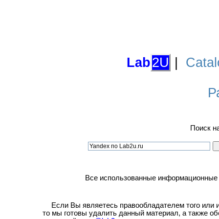
Lab
2U
|
Catal
Р
Поиск н
Все использованные информационные ма
Если Вы являетесь правообладателем того или ин
то мы готовы удалить данный материал, а также о