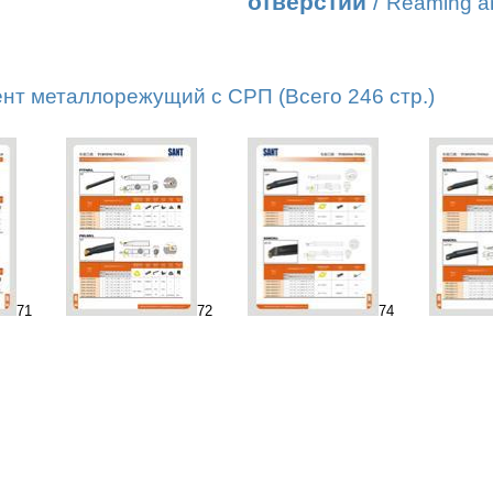
отверстий
/
Reaming an
нт металлорежущий с СРП (Всего 246 стр.)
71
72
74