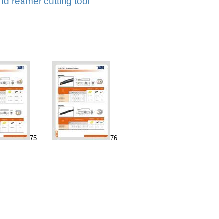
d reamer cutting tool
75
76