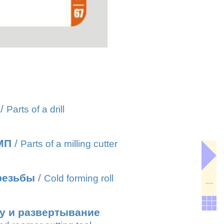
/
Parts of a drill
МП
/
Parts of a milling cutter
резьбы
/
Cold forming roll
---
лу и развертывание