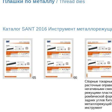
Плашки по металлу
/
Thread dies
Каталог SANT 2016 Инструмент металлорежущий
65
66
Сборные токарны
расточные оправк
негативными сме
режущими пласт
ромбической фор
задних углов Кит
металлорежущий
инструмент