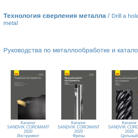
Технология сверления металла
/
Drill a hol
metal
Руководства по металлообработке и катал
Каталог
Каталог
Каталог
SANDVIK COROMANT
SANDVIK COROMANT
SANDVIK COR
2020
2020
2020
Инструмент
Фрезы
Цельный