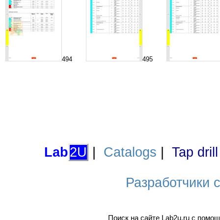
494
495
Lab
2U
|
Catalogs
|
Tap dril
Разработчики са
Поиск на сайте Lab2u.ru с пом