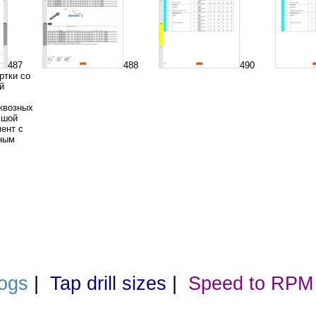
487
488
490
ртки со
й
квозных
ьшой
ент с
нным
ogs
|
Tap drill sizes
|
Speed to RPM