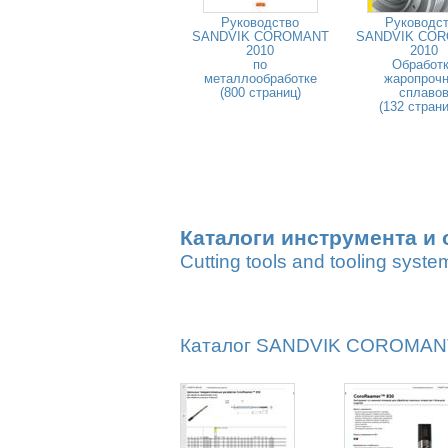
Руководство
Руководс
SANDVIK COROMANT
SANDVIK CO
2010
2010
по
Обработ
металлообработке
жаропроч
(800 страниц)
сплаво
(132 стран
Каталоги инструмента и 
Cutting tools and tooling syste
Каталог SANDVIK COROMANT 