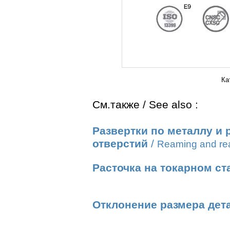
Ка
См.также / See also :
Развертки по металлу и
отверстий
/
Reaming and rea
Расточка на токарном ст
Отклонение размера дет