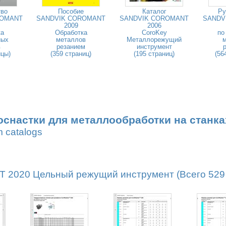
тво
Пособие
Каталог
Ру
ROMANT
SANDVIK COROMANT
SANDVIK COROMANT
SANDV
2009
2006
ка
Обработка
CoroKey
по
ных
металлов
Металлорежущий
в
резанием
инструмент
ицы)
(359 страниц)
(195 страниц)
(56
оснастки для металлообработки на станка
m catalogs
2020 Цельный режущий инструмент (Всего 529 