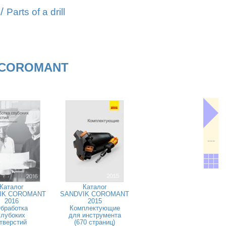
/
Parts of a drill
 COROMANT
---
Каталог
Каталог
IK COROMANT
SANDVIK COROMANT
2016
2015
бработка
Комплектующие
глубоких
для инструмента
тверстий
(670 страниц)