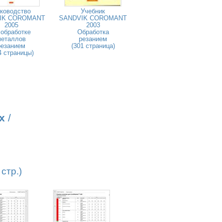
ководство
Учебник
IK COROMANT
SANDVIK COROMANT
2005
2003
 обработке
Обработка
металлов
резанием
резанием
(301 страница)
4 страницы)
х
/
стр.)