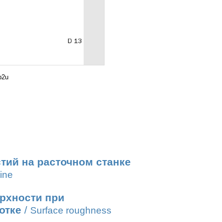
b2u
тий на расточном станке
ine
рхности при
отке
/
Surface roughness