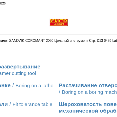
талог SANDVIK COROMANT 2020 Цельный инструмент Стр. D13 0489 La
 развертывание
mer cutting tool
анке
/
Растачивание отверс
Boring on a lathe
/
Boring on a boring mach
али
/
Шероховатость пове
Fit tolerance table
механической обраб