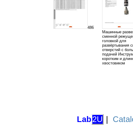
486
Машинные разве
сменной режуще
головкой для
развёртывания с
отверстий с бол
подачей Инструм
коротким и дли
хвостовиком
Lab
2U
|
Catal