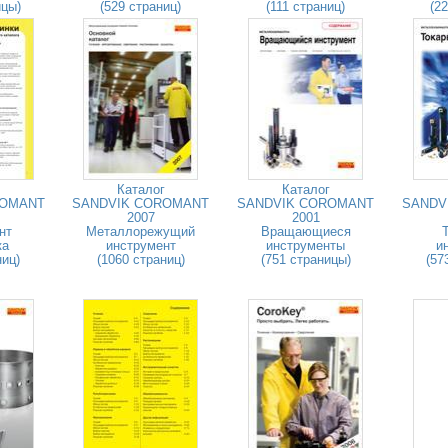
ицы)
(529 страниц)
(111 страниц)
(2
Каталог
Каталог
ROMANT
SANDVIK COROMANT
SANDVIK COROMANT
SANDV
2007
2001
нт
Металлорежущий
Вращающиеся
ка
инструмент
инструменты
и
ниц)
(1060 страниц)
(751 страницы)
(57