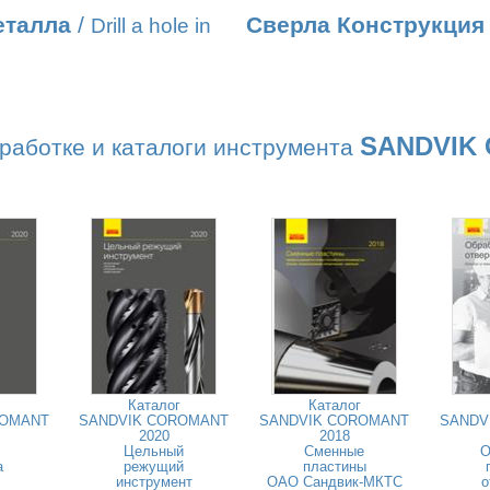
еталла
/
Сверла Конструкция
Drill a hole in
SANDVIK
работке и каталоги инструмента
Каталог
Каталог
ROMANT
SANDVIK COROMANT
SANDVIK COROMANT
SANDV
2020
2018
Цельный
Сменные
О
а
режущий
пластины
инструмент
ОАО Сандвик-МКТС
о