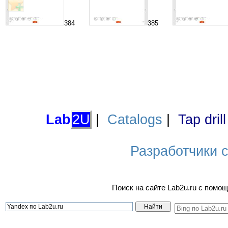
384
385
Lab
2U
|
Catalogs
|
Tap dril
Разработчики са
Поиск на сайте Lab2u.ru с пом