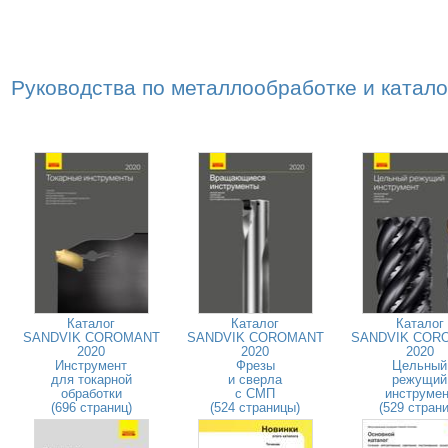
Руководства по металлообработке и катал
Каталог
Каталог
Каталог
SANDVIK COROMANT
SANDVIK COROMANT
SANDVIK COR
2020
2020
2020
Инструмент
Фрезы
Цельный
для токарной
и сверла
режущий
обработки
с СМП
инструмен
(696 страниц)
(524 страницы)
(529 страни