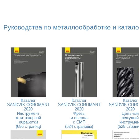
Руководства по металлообработке и катал
Каталог
Каталог
Каталог
SANDVIK COROMANT
SANDVIK COROMANT
SANDVIK COR
2020
2020
2020
Инструмент
Фрезы
Цельный
для токарной
и сверла
режущий
обработки
с СМП
инструмен
(696 страниц)
(524 страницы)
(529 страни