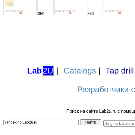
359
360
Lab
2U
|
Catalogs
|
Tap dril
Разработчики са
Поиск на сайте Lab2u.ru с пом