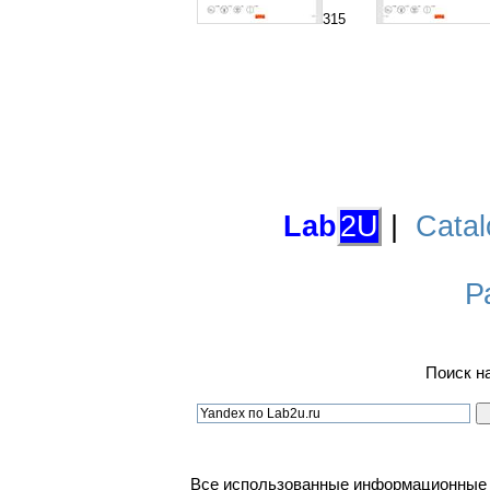
315
Lab
2U
|
Catal
Р
Поиск н
Все использованные информационные ма