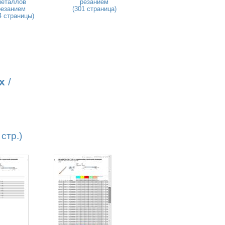
металлов
резанием
резанием
(301 страница)
4 страницы)
х
/
стр.)