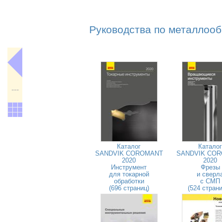
Руководства по металлооб
---
Каталог
Каталог
SANDVIK COROMANT
SANDVIK CO
2020
2020
Инструмент
Фрезы
для токарной
и сверл
обработки
с СМП
(696 страниц)
(524 стран