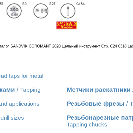
талог SANDVIK COROMANT 2020 Цельный инструмент Стр. C24 0318 La
ad taps for metal
иками
/
Метчики раскатники
Tapping
Резьбовые фрезы
/
nd applications
T
Резьбонарезные пат
drill sizes
Tapping chucks