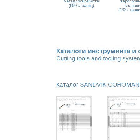
металлообработке
жаропроч
(800 страниц)
сплаво
(132 стран
Каталоги инструмента и 
Cutting tools and tooling syste
Каталог SANDVIK COROMANT 