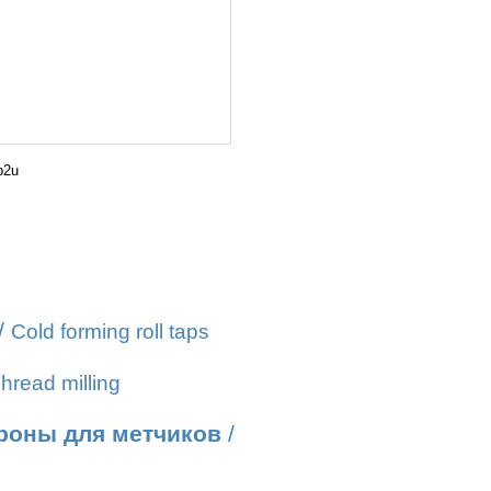
b2u
/
Cold forming roll taps
hread milling
роны для метчиков
/