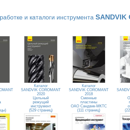
SANDVIK
работке и каталоги инструмента
Каталог
Каталог
ROMANT
SANDVIK COROMANT
SANDVIK COROMANT
SANDV
2020
2018
Цельный
Сменные
О
а
режущий
пластины
инструмент
ОАО Сандвик-МКТС
о
ицы)
(529 страниц)
(111 страниц)
(2