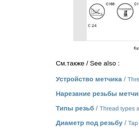
Ка
См.также / See also :
Устройство метчика
/
Thre
Нарезание резьбы метч
Типы резьб
/
Thread types a
Диаметр под резьбу
/
Tap 