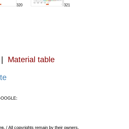
320
321
|
Material table
te
 GOOGLE:
ll copyrights remain by their owners.