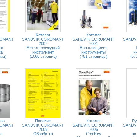
Каталог
Каталог
ROMANT
SANDVIK COROMANT
SANDVIK COROMANT
SANDV
2007
2001
нт
Металлорежущий
Вращающиеся
ка
инструмент
инструменты
и
ниц)
(1060 страниц)
(751 страницы)
(57
тво
Пособие
Каталог
Ру
ROMANT
SANDVIK COROMANT
SANDVIK COROMANT
SANDV
2009
2006
ка
Обработка
CoroKey
по