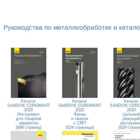
Руководства по металлообработке и катал
Каталог
Каталог
Каталог
SANDVIK COROMANT
SANDVIK COROMANT
SANDVIK COR
2020
2020
2020
Инструмент
Фрезы
Цельный
для токарной
и сверла
режущий
обработки
с СМП
инструмен
(696 страниц)
(524 страницы)
(529 страни