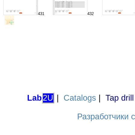
431
432
Lab
2U
|
Catalogs
|
Tap dril
Разработчики са