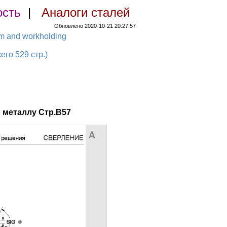
ость
|
Аналоги сталей
Обновлено 2020-10-21 20:27:57
em and workholding
о 529 стр.)
 металлу Стр.B57