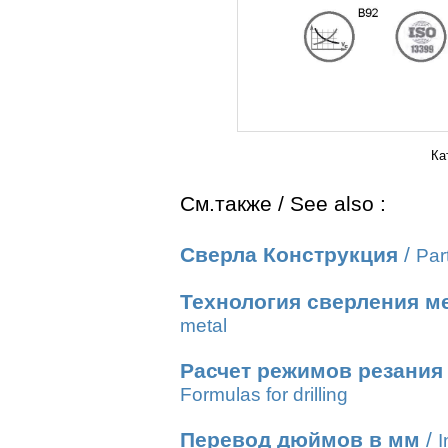
Ка
См.также / See also :
Сверла Конструкция
/
Part
Технология сверления м
metal
Расчет режимов резания
Formulas for drilling
Перевод дюймов в мм
/
I