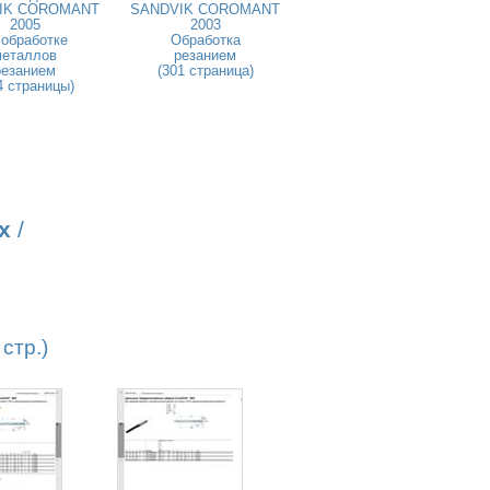
IK COROMANT
SANDVIK COROMANT
2005
2003
 обработке
Обработка
металлов
резанием
резанием
(301 страница)
4 страницы)
х
/
стр.)