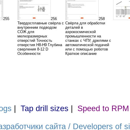
255
256
258
Твердосплавные свёрла с
Свёрла для обработки
внутренним подводом
деталей в
СОЖ для
аэрокосмической
мелкоразмерных
промышленности на
отверстий Точность
станках с ЧПУ, дрелями с
отверстия H8-H9 Глубина
автоматической подачей
сверления 8-12 D
или с помощью роботов
Особенности
Краткое описание
ogs
|
Tap drill sizes
|
Speed to RPM
азработчики сайта / Developers of si