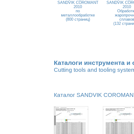
SANDVIK COROMANT
SANDVIK CO
2010
2010
по
Обработ
металлообработке
жаропроч
(800 страниц)
сплаво
(132 стран
Каталоги инструмента и 
Cutting tools and tooling syste
Каталог SANDVIK COROMANT 