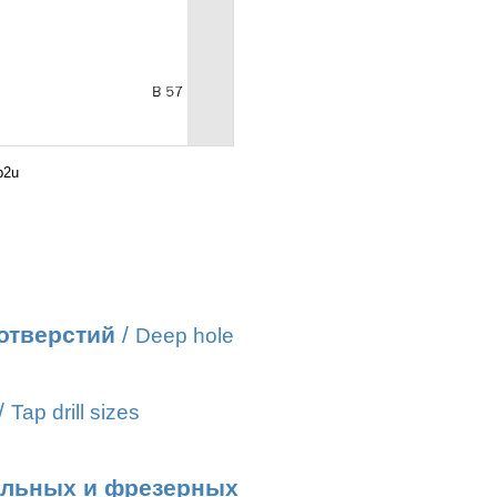
b2u
отверстий
/
Deep hole
/
Tap drill sizes
ильных и фрезерных