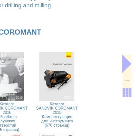
r drilling and milling
 COROMANT
---
Каталог
Каталог
IK COROMANT
SANDVIK COROMANT
2016
2015
бработка
Комплектующие
глубоких
для инструмента
тверстий
(670 страниц)
26 страниц)