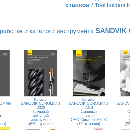
станков
/
Tool holders fo
SANDVIK
работке и каталоги инструмента
Каталог
Каталог
ROMANT
SANDVIK COROMANT
SANDVIK COROMANT
SANDV
2020
2018
Цельный
Сменные
О
а
режущий
пластины
инструмент
ОАО Сандвик-МКТС
о
ицы)
(529 страниц)
(111 страниц)
(2