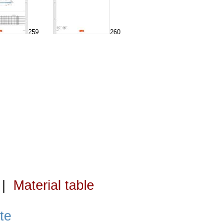
259
260
|
Material table
te