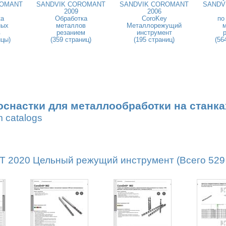
ROMANT
SANDVIK COROMANT
SANDVIK COROMANT
SANDV
2009
2006
ка
Обработка
CoroKey
по
ных
металлов
Металлорежущий
в
резанием
инструмент
ицы)
(359 страниц)
(195 страниц)
(56
оснастки для металлообработки на станка
m catalogs
2020 Цельный режущий инструмент (Всего 529 