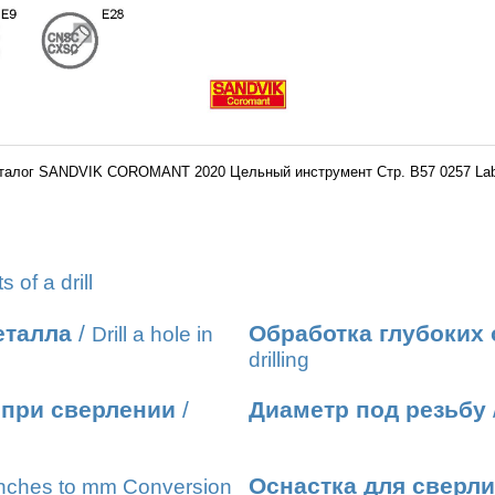
талог SANDVIK COROMANT 2020 Цельный инструмент Стр. B57 0257 La
s of a drill
еталла
/
Обработка глубоких 
Drill a hole in
drilling
 при сверлении
/
Диаметр под резьбу
Оснастка для сверл
nches to mm Conversion