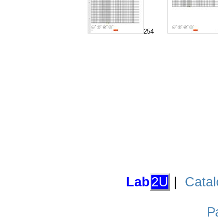
254
Lab
2U
|
Catal
Р