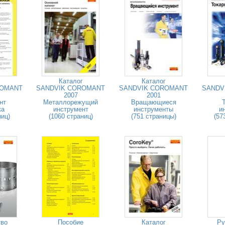
Каталог
Каталог
ROMANT
SANDVIK COROMANT
SANDVIK COROMANT
SANDV
2007
2001
нт
Металлорежущий
Вращающиеся
ка
инструмент
инструменты
и
ниц)
(1060 страниц)
(751 страницы)
(57
тво
Пособие
Каталог
Ру