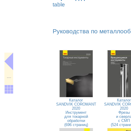
table
Руководства по металлооб
---
Каталог
Каталог
SANDVIK COROMANT
SANDVIK CO
2020
2020
Инструмент
Фрезы
для токарной
и сверл
обработки
с СМП
(696 страниц)
(524 стран