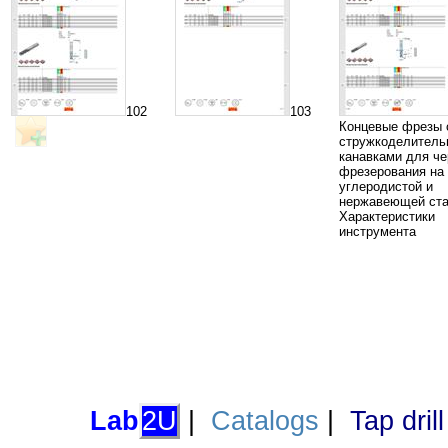
102
103
Концевые фрезы 
стружкоделител
канавками для че
фрезерования на 
углеродистой и
нержавеющей ст
Характеристики
инструмента
Lab
2U
|
Catalogs
|
Tap dril