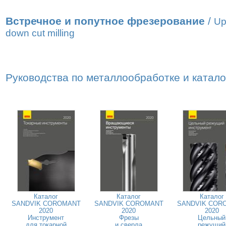
Встречное и попутное фрезерование
/
Up
down cut milling
Руководства по металлообработке и катал
Каталог
Каталог
Каталог
SANDVIK COROMANT
SANDVIK COROMANT
SANDVIK COR
2020
2020
2020
Инструмент
Фрезы
Цельный
для токарной
и сверла
режущий