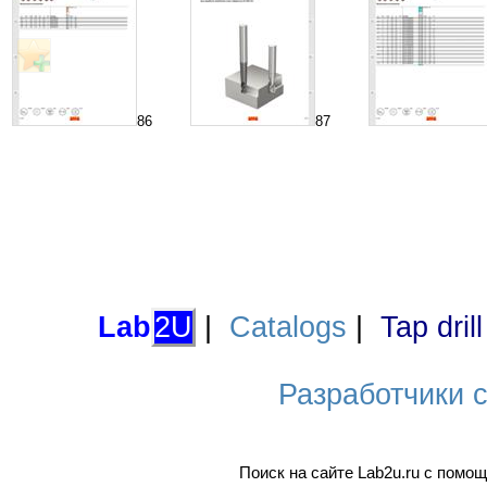
86
87
Lab
2U
|
Catalogs
|
Tap dril
Разработчики са
Поиск на сайте Lab2u.ru с пом