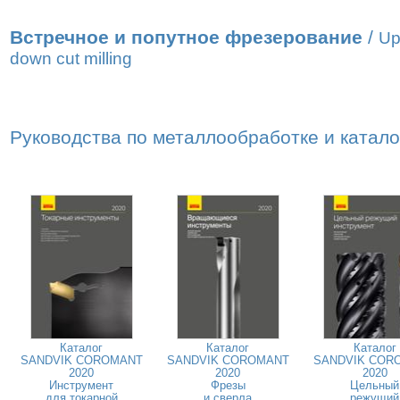
Встречное и попутное фрезерование
/
Up
down cut milling
Руководства по металлообработке и катал
Каталог
Каталог
Каталог
SANDVIK COROMANT
SANDVIK COROMANT
SANDVIK COR
2020
2020
2020
Инструмент
Фрезы
Цельный
для токарной
и сверла
режущий