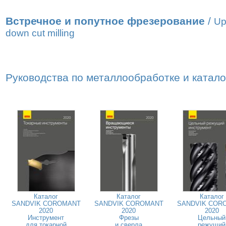
Встречное и попутное фрезерование
/
Up
down cut milling
Руководства по металлообработке и катал
Каталог
Каталог
Каталог
SANDVIK COROMANT
SANDVIK COROMANT
SANDVIK COR
2020
2020
2020
Инструмент
Фрезы
Цельный
для токарной
и сверла
режущий