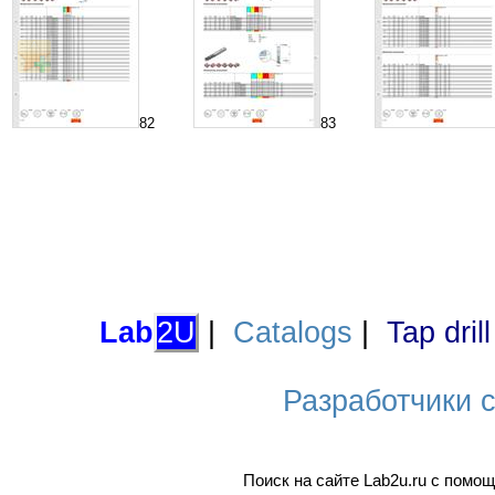
82
83
Lab
2U
|
Catalogs
|
Tap dril
Разработчики са
Поиск на сайте Lab2u.ru с пом