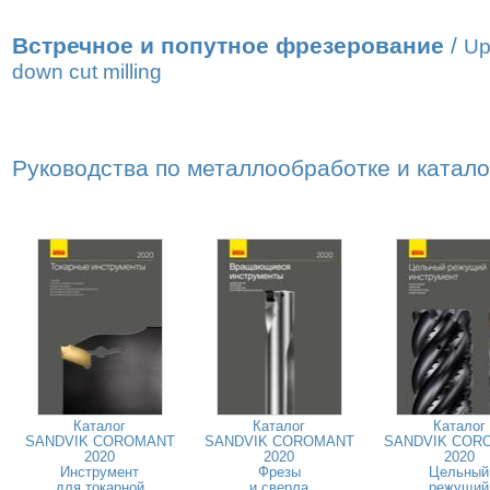
Встречное и попутное фрезерование
/
Up
down cut milling
Руководства по металлообработке и катал
Каталог
Каталог
Каталог
SANDVIK COROMANT
SANDVIK COROMANT
SANDVIK COR
2020
2020
2020
Инструмент
Фрезы
Цельный
для токарной
и сверла
режущий