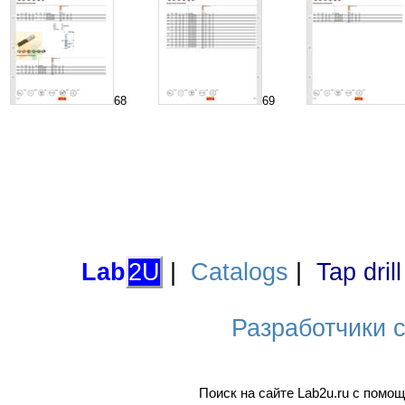
68
69
Lab
2U
|
Catalogs
|
Tap dril
Разработчики са
Поиск на сайте Lab2u.ru с пом