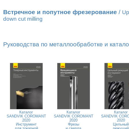
Встречное и попутное фрезерование
/
Up
down cut milling
Руководства по металлообработке и катал
Каталог
Каталог
Каталог
SANDVIK COROMANT
SANDVIK COROMANT
SANDVIK COR
2020
2020
2020
Инструмент
Фрезы
Цельный
для токарной
и сверла
режущий