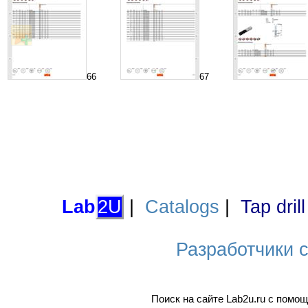
66
67
Lab
2U
|
Catalogs
|
Tap dril
Разработчики са
Поиск на сайте Lab2u.ru с пом