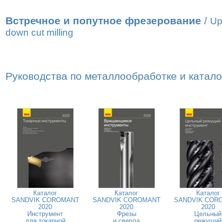
Встречное и попутное фрезерование
/
Up
down cut milling
Руководства по металлообработке и катал
Каталог
Каталог
Каталог
SANDVIK COROMANT
SANDVIK COROMANT
SANDVIK COR
2020
2020
2020
Инструмент
Фрезы
Цельный
для токарной
и сверла
режущий