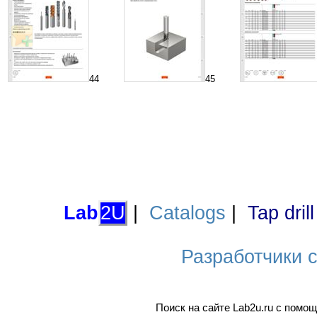
44
45
Lab
2U
|
Catalogs
|
Tap dril
Разработчики са
Поиск на сайте Lab2u.ru с пом