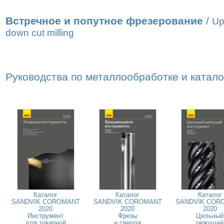
Встречное и попутное фрезерование
/
Up
down cut milling
Руководства по металлообработке и катал
Каталог
Каталог
Каталог
SANDVIK COROMANT
SANDVIK COROMANT
SANDVIK COR
2020
2020
2020
Инструмент
Фрезы
Цельный
для токарной
и сверла
режущий