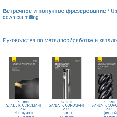
Встречное и попутное фрезерование
/
Up
down cut milling
Руководства по металлообработке и катал
Каталог
Каталог
Каталог
SANDVIK COROMANT
SANDVIK COROMANT
SANDVIK COR
2020
2020
2020
Инструмент
Фрезы
Цельный
для токарной
и сверла
режущий