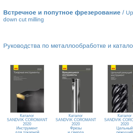
Встречное и попутное фрезерование
/
Up
down cut milling
Руководства по металлообработке и катал
Каталог
Каталог
Каталог
SANDVIK COROMANT
SANDVIK COROMANT
SANDVIK COR
2020
2020
2020
Инструмент
Фрезы
Цельный
для токарной
и сверла
режущий