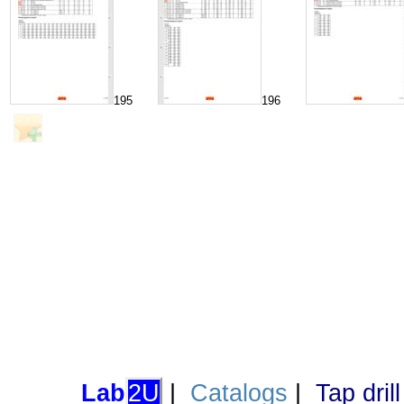
195
196
Lab
2U
|
Catalogs
|
Tap dril