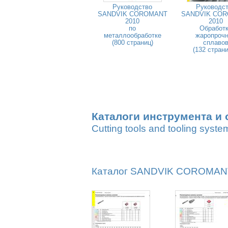
Руководство
Руководс
SANDVIK COROMANT
SANDVIK CO
2010
2010
по
Обработ
металлообработке
жаропроч
(800 страниц)
сплаво
(132 стран
Каталоги инструмента и 
Cutting tools and tooling syste
Каталог SANDVIK COROMANT 