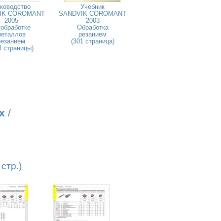
ководство
Учебник
IK COROMANT
SANDVIK COROMANT
2005
2003
 обработке
Обработка
металлов
резанием
резанием
(301 страница)
4 страницы)
х
/
стр.)