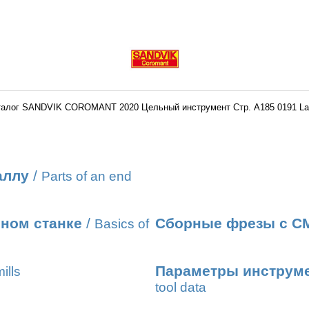
талог SANDVIK COROMANT 2020 Цельный инструмент Стр. A185 0191 La
аллу
/
Parts of an end
ном станке
/
Сборные фрезы с С
Basics of
Параметры инструме
ills
tool data