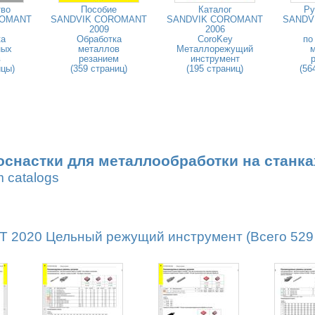
тво
Пособие
Каталог
Ру
ROMANT
SANDVIK COROMANT
SANDVIK COROMANT
SANDV
2009
2006
ка
Обработка
CoroKey
по
ных
металлов
Металлорежущий
в
резанием
инструмент
ицы)
(359 страниц)
(195 страниц)
(56
оснастки для металлообработки на станка
m catalogs
2020 Цельный режущий инструмент (Всего 529 