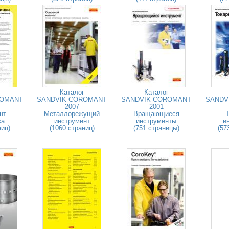
Каталог
Каталог
ROMANT
SANDVIK COROMANT
SANDVIK COROMANT
SANDV
2007
2001
нт
Металлорежущий
Вращающиеся
ка
инструмент
инструменты
и
ниц)
(1060 страниц)
(751 страницы)
(57