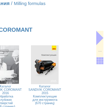
ания
/
Milling formulas
 COROMANT
---
Каталог
Каталог
IK COROMANT
SANDVIK COROMANT
2016
2015
бработка
Комплектующие
глубоких
для инструмента
тверстий
(670 страниц)
26 страниц)