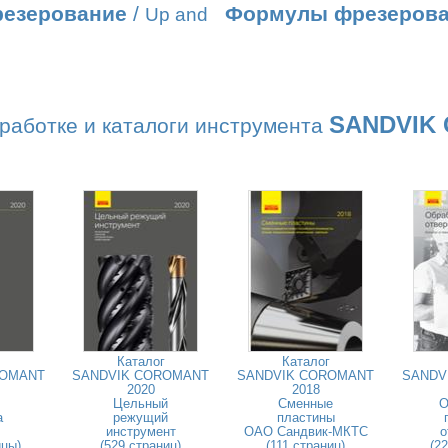
резерование
/
Формулы фрезеров
Up and
SANDVIK
работке и каталоги инструмента
Каталог
Каталог
ROMANT
SANDVIK COROMANT
SANDVIK COROMANT
SANDV
2020
2018
Цельный
Сменные
О
а
режущий
пластины
инструмент
ОАО Сандвик-МКТС
о
ицы)
(529 страниц)
(111 страниц)
(2