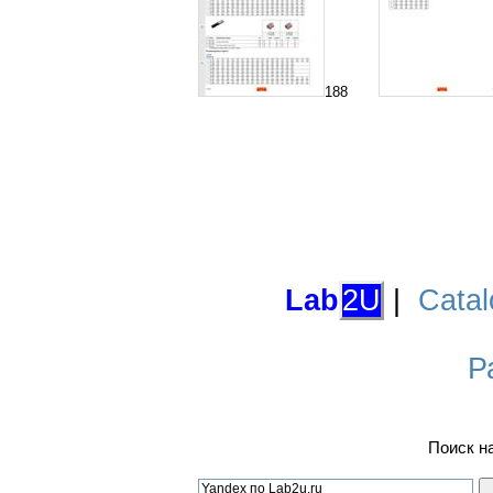
188
Lab
2U
|
Catal
Р
Поиск н