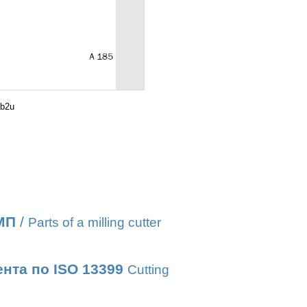
b2u
МП
/
Parts of a milling cutter
нта по ISO 13399
Cutting