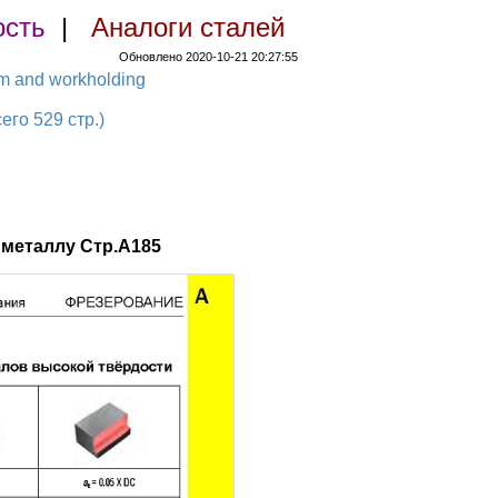
ость
|
Аналоги сталей
Обновлено 2020-10-21 20:27:55
em and workholding
о 529 стр.)
металлу Стр.A185