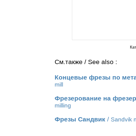
Ка
См.также / See also :
Концевые фрезы по мет
mill
Фрезерование на фрезер
milling
Фрезы Сандвик
/
Sandvik m