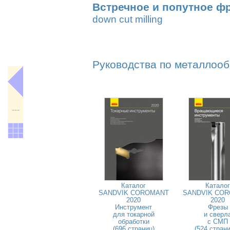
Встречное и попутное ф
down cut milling
Руководства по металлооб
---
Каталог
Каталог
SANDVIK COROMANT
SANDVIK CO
2020
2020
Инструмент
Фрезы
для токарной
и сверл
обработки
с СМП
(696 страниц)
(524 стран