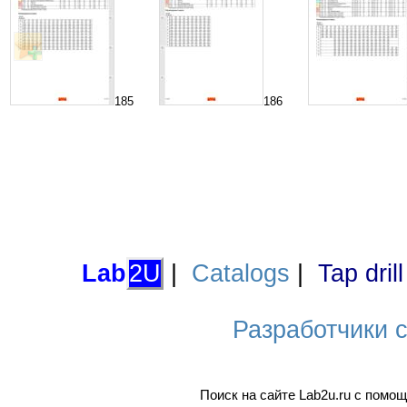
185
186
Lab
2U
|
Catalogs
|
Tap dril
Разработчики са
Поиск на сайте Lab2u.ru с пом