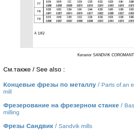
Каталог SANDVIK COROMANT 2
См.также / See also :
Концевые фрезы по металлу
/
Parts of an 
mill
Фрезерование на фрезерном станке
/
Bas
milling
Фрезы Сандвик
/
Sandvik mills