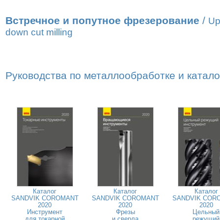
Встречное и попутное фрезерование
/
Up
down cut milling
Руководства по металлообработке и катал
Каталог
Каталог
Каталог
SANDVIK COROMANT
SANDVIK COROMANT
SANDVIK COR
2020
2020
2020
Инструмент
Фрезы
Цельный
для токарной
и сверла
режущий