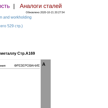
ость
|
Аналоги сталей
Обновлено 2020-10-21 20:27:54
em and workholding
о 529 стр.)
металлу Стр.A169