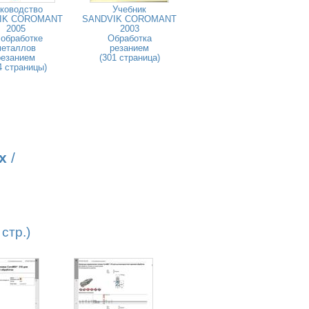
ководство
Учебник
IK COROMANT
SANDVIK COROMANT
2005
2003
 обработке
Обработка
металлов
резанием
резанием
(301 страница)
4 страницы)
х
/
стр.)