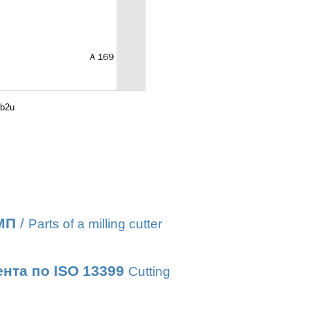
b2u
МП
/
Parts of a milling cutter
нта по ISO 13399
Cutting