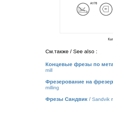
Ка
См.также / See also :
Концевые фрезы по мет
mill
Фрезерование на фрезер
milling
Фрезы Сандвик
/
Sandvik m