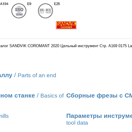
талог SANDVIK COROMANT 2020 Цельный инструмент Стр. A169 0175 La
аллу
/
Parts of an end
ном станке
/
Сборные фрезы с С
Basics of
Параметры инструме
ills
tool data