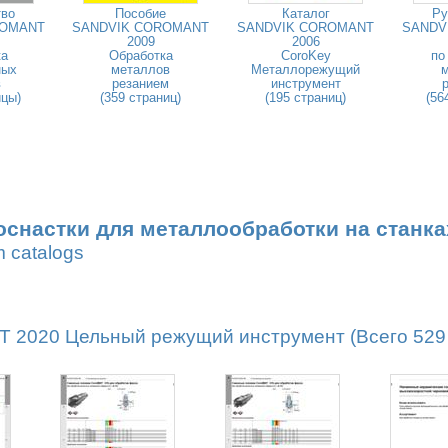
тво
Пособие
Каталог
Ру
ROMANT
SANDVIK COROMANT
SANDVIK COROMANT
SANDV
2009
2006
ка
Обработка
CoroKey
по
ных
металлов
Металлорежущий
в
резанием
инструмент
ицы)
(359 страниц)
(195 страниц)
(56
оснастки для металлообработки на станка
m catalogs
2020 Цельный режущий инструмент (Всего 529 