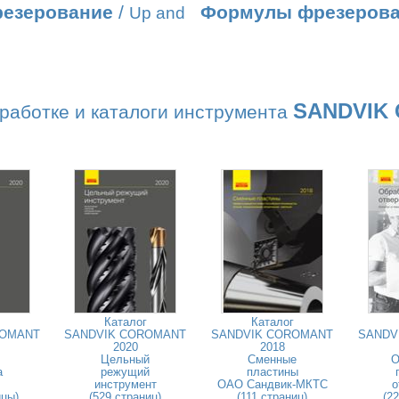
резерование
/
Формулы фрезеров
Up and
SANDVIK
работке и каталоги инструмента
Каталог
Каталог
ROMANT
SANDVIK COROMANT
SANDVIK COROMANT
SANDV
2020
2018
Цельный
Сменные
О
а
режущий
пластины
инструмент
ОАО Сандвик-МКТС
о
ицы)
(529 страниц)
(111 страниц)
(2