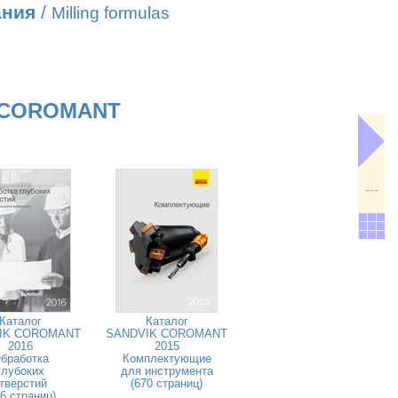
ания
/
Milling formulas
 COROMANT
---
Каталог
Каталог
IK COROMANT
SANDVIK COROMANT
2016
2015
бработка
Комплектующие
глубоких
для инструмента
тверстий
(670 страниц)
26 страниц)