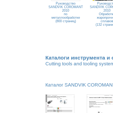
Руководство
Руководс
SANDVIK COROMANT
SANDVIK CO
2010
2010
по
Обработ
металлообработке
жаропроч
(800 страниц)
сплаво
(132 стран
Каталоги инструмента и 
Cutting tools and tooling syste
Каталог SANDVIK COROMANT 