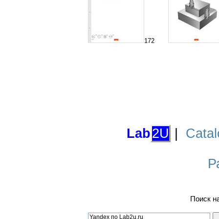
172
Lab
2U
|
Catal
Р
Поиск н