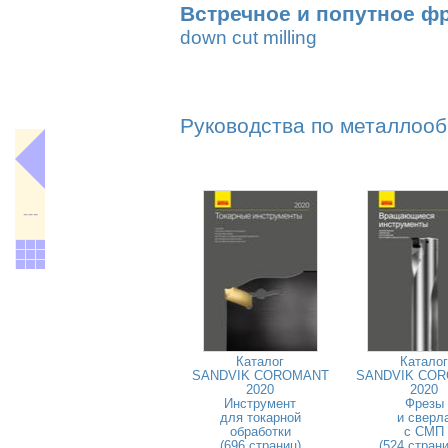
Встречное и попутное ф
down cut milling
Руководства по металлооб
---
Каталог
Каталог
SANDVIK COROMANT
SANDVIK CO
2020
2020
Инструмент
Фрезы
для токарной
и сверл
обработки
с СМП
(696 страниц)
(524 стран