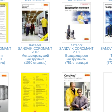
Каталог
Каталог
ROMANT
SANDVIK COROMANT
SANDVIK COROMANT
SANDV
2007
2001
нт
Металлорежущий
Вращающиеся
ка
инструмент
инструменты
и
ниц)
(1060 страниц)
(751 страницы)
(57