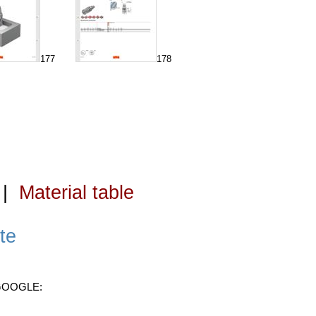
177
178
|
Material table
te
 GOOGLE: