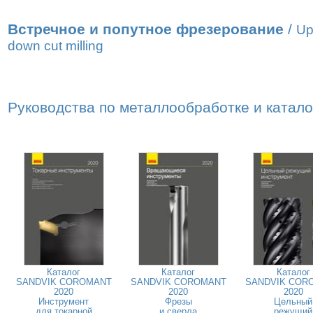
Встречное и попутное фрезерование
/
Up
down cut milling
Руководства по металлообработке и катал
Каталог
Каталог
Каталог
SANDVIK COROMANT
SANDVIK COROMANT
SANDVIK COR
2020
2020
2020
Инструмент
Фрезы
Цельный
для токарной
и сверла
режущий