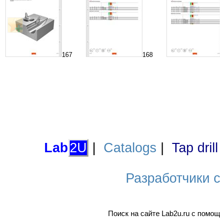
167
168
Lab
2U
|
Catalogs
|
Tap dril
Разработчики са
Поиск на сайте Lab2u.ru с пом