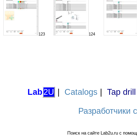
123
124
Lab
2U
|
Catalogs
|
Tap dril
Разработчики са
Поиск на сайте Lab2u.ru с пом