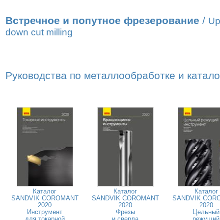
Встречное и попутное фрезерование
/
Up
down cut milling
Руководства по металлообработке и катал
Каталог
Каталог
Каталог
SANDVIK COROMANT
SANDVIK COROMANT
SANDVIK COR
2020
2020
2020
Инструмент
Фрезы
Цельный
для токарной
и сверла
режущий