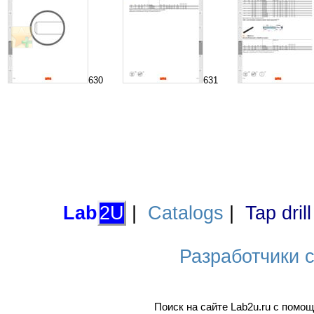
630
631
Lab
2U
|
Catalogs
|
Tap dril
Разработчики са
Поиск на сайте Lab2u.ru с пом