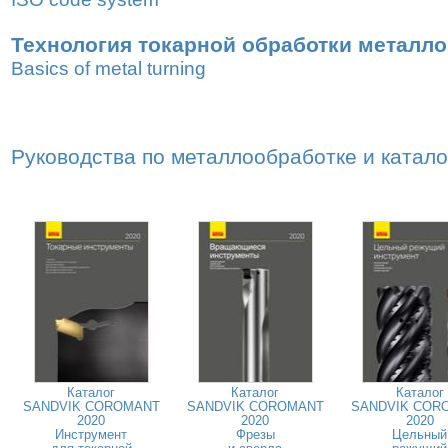
Технология токарной обработки металл
Basics of metal turning
Руководства по металлообработке и катал
Каталог
Каталог
Каталог
SANDVIK COROMANT
SANDVIK COROMANT
SANDVIK COR
2020
2020
2020
Инструмент
Фрезы
Цельный