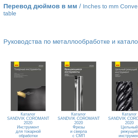
Перевод дюймов в мм
/
Inches to mm Conve
table
Руководства по металлообработке и катал
Каталог
Каталог
Каталог
SANDVIK COROMANT
SANDVIK COROMANT
SANDVIK COR
2020
2020
2020
Инструмент
Фрезы
Цельный
для токарной
и сверла
режущий
обработки
с СМП
инструмен