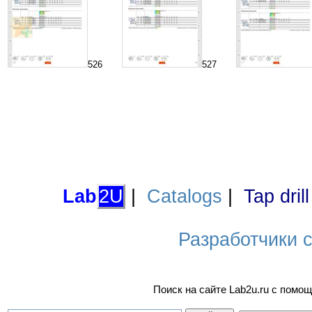
526
527
Lab
2U
|
Catalogs
|
Tap dril
Разработчики са
Поиск на сайте Lab2u.ru с пом