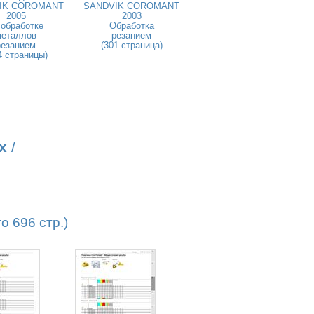
IK COROMANT
SANDVIK COROMANT
2005
2003
 обработке
Обработка
металлов
резанием
резанием
(301 страница)
4 страницы)
х
/
 696 стр.)