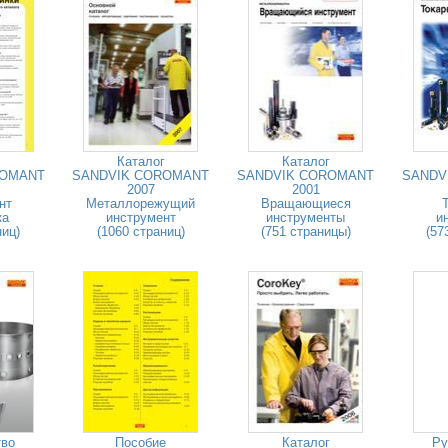
Каталог
Каталог
ROMANT
SANDVIK COROMANT
SANDVIK COROMANT
SANDV
2007
2001
нт
Металлорежущий
Вращающиеся
ка
инструмент
инструменты
и
ниц)
(1060 страниц)
(751 страницы)
(57
тво
Пособие
Каталог
Ру