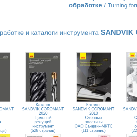
обработке
/
Turning fo
SANDVIK
работке и каталоги инструмента
Каталог
Каталог
ROMANT
SANDVIK COROMANT
SANDVIK COROMANT
SANDV
2020
2018
Цельный
Сменные
О
а
режущий
пластины
инструмент
ОАО Сандвик-МКТС
о
ицы)
(529 страниц)
(111 страниц)
(2