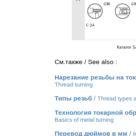
Каталог S
См.также / See also :
Нарезание резьбы на то
Thread turning
Типы резьб
/
Thread types a
Технология токарной об
Basics of metal turning
Перевод дюймов в мм
/
I