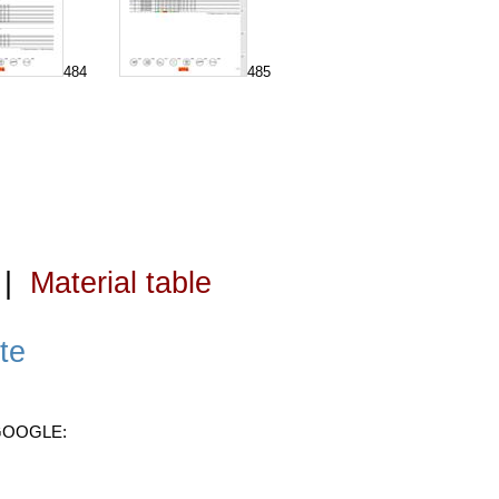
484
485
|
Material table
te
 GOOGLE: