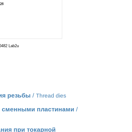
0482 Lab2u
ия резьбы
/
Thread dies
о сменными пластинами
/
ания при токарной