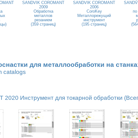
ROMANT
SANDVIK COROMANT
SANDVIK COROMANT
SANDV
2009
2006
ка
Обработка
CoroKey
по
ных
металлов
Металлорежущий
в
резанием
инструмент
ицы)
(359 страниц)
(195 страниц)
(56
оснастки для металлообработки на станка
m catalogs
020 Инструмент для токарной обработки (Всего