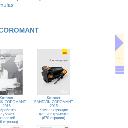
rmulas
 COROMANT
---
Каталог
Каталог
IK COROMANT
SANDVIK COROMANT
2016
2015
бработка
Комплектующие
глубоких
для инструмента
тверстий
(670 страниц)
26 страниц)