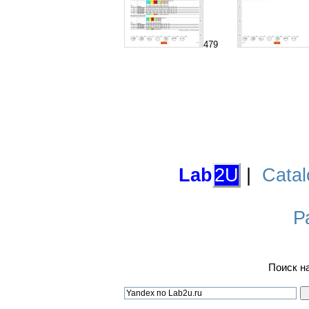
479
Lab
2U
|
Catal
Р
Поиск н