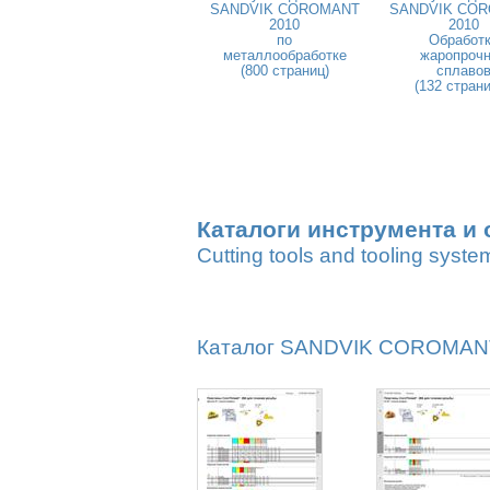
SANDVIK COROMANT
SANDVIK CO
2010
2010
по
Обработ
металлообработке
жаропроч
(800 страниц)
сплаво
(132 стран
Каталоги инструмента и 
Cutting tools and tooling syste
Каталог SANDVIK COROMANT 2