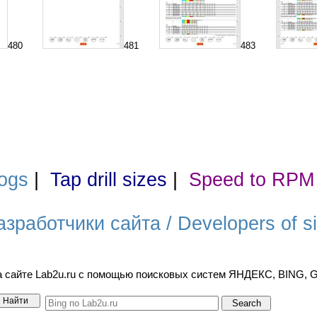
480
481
483
ogs
|
Tap drill sizes
|
Speed to RPM
азработчики сайта / Developers of si
а сайте Lab2u.ru с помощью поисковых систем ЯНДЕКС, BING,