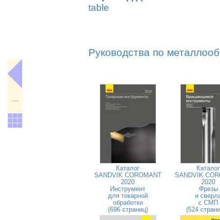
table
Руководства по металлооб
---
Каталог
Каталог
SANDVIK COROMANT
SANDVIK CO
2020
2020
Инструмент
Фрезы
для токарной
и сверл
обработки
с СМП
(696 страниц)
(524 стран