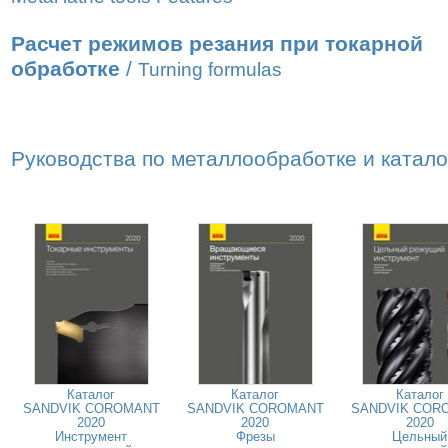
Расчет режимов резания при токарной
обработке
/
Turning formulas
Руководства по металлообработке и катал
Каталог
Каталог
Каталог
SANDVIK COROMANT
SANDVIK COROMANT
SANDVIK COR
2020
2020
2020
Инструмент
Фрезы
Цельный