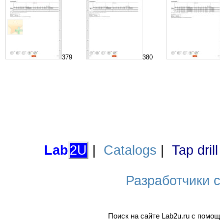
379
380
Lab
2U
|
Catalogs
|
Tap dril
Разработчики са
Поиск на сайте Lab2u.ru с пом