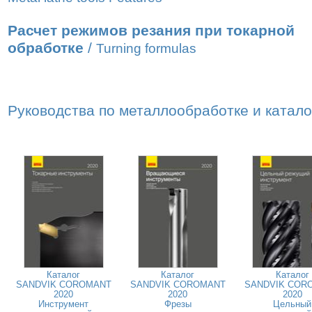
Расчет режимов резания при токарной
обработке
/
Turning formulas
Руководства по металлообработке и катал
Каталог
Каталог
Каталог
SANDVIK COROMANT
SANDVIK COROMANT
SANDVIK COR
2020
2020
2020
Инструмент
Фрезы
Цельный