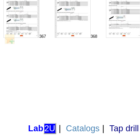
367
368
Lab
2U
|
Catalogs
|
Tap dril