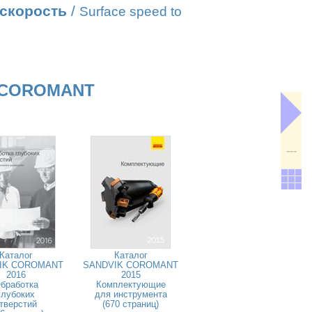
 скорость
/
Surface speed to
 COROMANT
---
Каталог
Каталог
IK COROMANT
SANDVIK COROMANT
2016
2015
бработка
Комплектующие
глубоких
для инструмента
тверстий
(670 страниц)