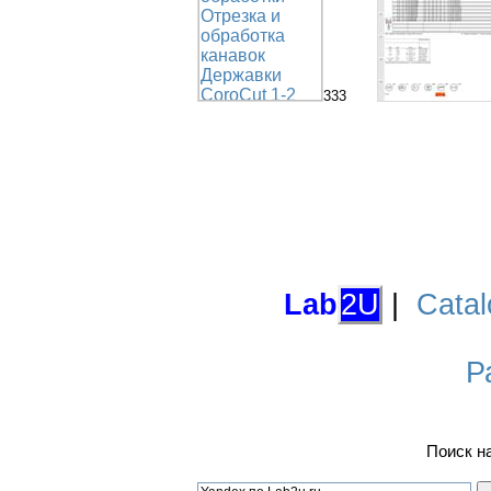
333
Lab
2U
|
Catal
Р
Поиск н