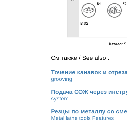
Каталог S
См.также / See also :
Точение канавок и отрез
grooving
Подача СОЖ через инстр
system
Резцы по металлу со см
Metal lathe tools Features