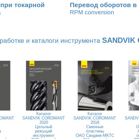
 при токарной
Перевод оборотов в
RPM conversion
s
SANDVIK
работке и каталоги инструмента
Каталог
Каталог
ROMANT
SANDVIK COROMANT
SANDVIK COROMANT
SANDV
2020
2018
Цельный
Сменные
О
а
режущий
пластины
инструмент
ОАО Сандвик-МКТС
о