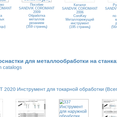
тво
Пособие
Каталог
Ру
ROMANT
SANDVIK COROMANT
SANDVIK COROMANT
SANDV
2009
2006
ка
Обработка
CoroKey
по
ных
металлов
Металлорежущий
в
резанием
инструмент
ицы)
(359 страниц)
(195 страниц)
(56
оснастки для металлообработки на станка
m catalogs
020 Инструмент для токарной обработки (Всего