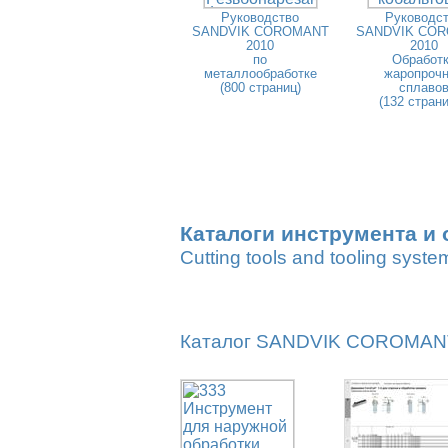
Руководство
Руководс
SANDVIK COROMANT
SANDVIK CO
2010
2010
по
Обработ
металлообработке
жаропроч
(800 страниц)
сплаво
(132 стран
Каталоги инструмента и 
Cutting tools and tooling syste
Каталог SANDVIK COROMANT 2