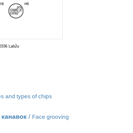
0336 Lab2u
s and types of chips
 канавок
/
Face grooving