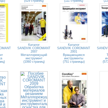
ицы)
(529 страниц)
(111 страниц)
(2
Каталог
Каталог
ROMANT
SANDVIK COROMANT
SANDVIK COROMANT
SANDV
2007
2001
нт
Металлорежущий
Вращающиеся
ка
инструмент
инструменты
и
ниц)
(1060 страниц)
(751 страницы)
(57