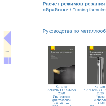
Расчет режимов резания
обработке
/
Turning formula
Руководства по металлооб
---
Каталог
Каталог
SANDVIK COROMANT
SANDVIK CO
2020
2020
Инструмент
Фрезы
для токарной
и сверл
обработки
с СМП