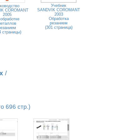
Учебник
ководство
SANDVIK COROMANT
IK COROMANT
2003
2005
Обработка
 обработке
резанием
металлов
(301 страница)
резанием
4 страницы)
х
/
 696 стр.)