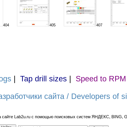
404
405
407
ogs
|
Tap drill sizes
|
Speed to RPM
азработчики сайта / Developers of si
а сайте Lab2u.ru с помощью поисковых систем ЯНДЕКС, BING,