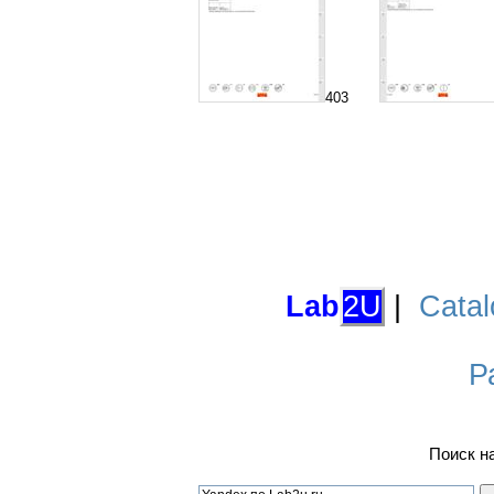
403
Lab
2U
|
Catal
Р
Поиск н