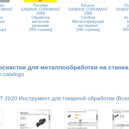
тво
Пособие
Каталог
Ру
ROMANT
SANDVIK COROMANT
SANDVIK COROMANT
SANDV
2009
2006
ка
Обработка
CoroKey
по
ных
металлов
Металлорежущий
в
резанием
инструмент
ицы)
(359 страниц)
(195 страниц)
(56
оснастки для металлообработки на станка
m catalogs
020 Инструмент для токарной обработки (Всего