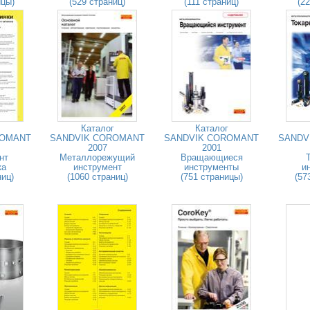
ицы)
(529 страниц)
(111 страниц)
(2
Каталог
Каталог
ROMANT
SANDVIK COROMANT
SANDVIK COROMANT
SANDV
2007
2001
нт
Металлорежущий
Вращающиеся
ка
инструмент
инструменты
и
ниц)
(1060 страниц)
(751 страницы)
(57