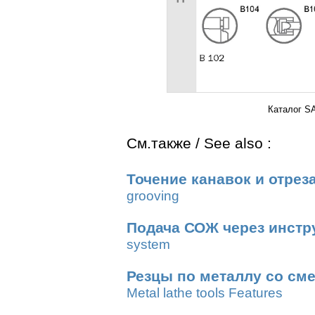
Каталог S
См.также / See also :
Точение канавок и отрез
grooving
Подача СОЖ через инстр
system
Резцы по металлу со см
Metal lathe tools Features