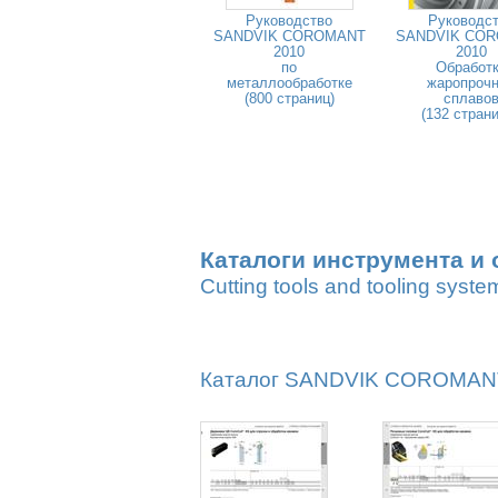
Руководство
Руководс
SANDVIK COROMANT
SANDVIK CO
2010
2010
по
Обработ
металлообработке
жаропроч
(800 страниц)
сплаво
(132 стран
Каталоги инструмента и 
Cutting tools and tooling syste
Каталог SANDVIK COROMANT 2