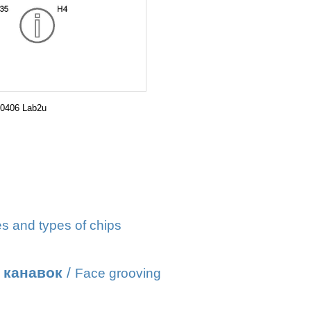
0406 Lab2u
s and types of chips
 канавок
/
Face grooving