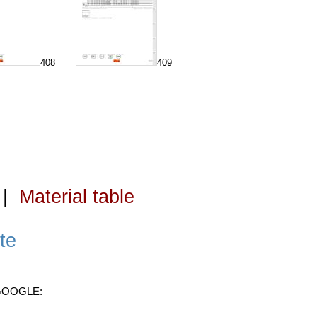
408
409
|
Material table
te
 GOOGLE: