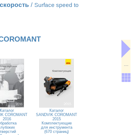
 скорость
/
Surface speed to
 COROMANT
---
Каталог
Каталог
IK COROMANT
SANDVIK COROMANT
2016
2015
бработка
Комплектующие
глубоких
для инструмента
тверстий
(670 страниц)