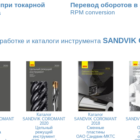
 при токарной
Перевод оборотов в
RPM conversion
s
SANDVIK
работке и каталоги инструмента
Каталог
Каталог
ROMANT
SANDVIK COROMANT
SANDVIK COROMANT
SANDV
2020
2018
Цельный
Сменные
О
а
режущий
пластины
инструмент
ОАО Сандвик-МКТС
о