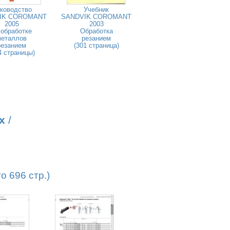
ководство
Учебник
IK COROMANT
SANDVIK COROMANT
2005
2003
 обработке
Обработка
металлов
резанием
резанием
(301 страница)
4 страницы)
х
/
 696 стр.)