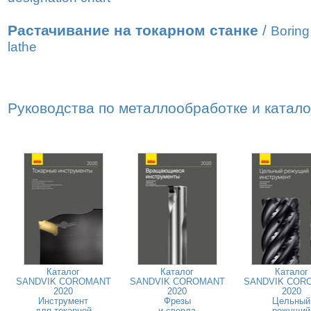
Растачивание на токарном станке
/
Boring
lathe
Руководства по металлообработке и катал
Каталог
Каталог
Каталог
SANDVIK COROMANT
SANDVIK COROMANT
SANDVIK COR
2020
2020
2020
Инструмент
Фрезы
Цельный
для токарной
и сверла
режущий