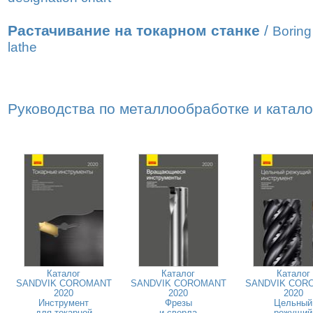
Растачивание на токарном станке
/
Boring
lathe
Руководства по металлообработке и катал
Каталог
Каталог
Каталог
SANDVIK COROMANT
SANDVIK COROMANT
SANDVIK COR
2020
2020
2020
Инструмент
Фрезы
Цельный
для токарной
и сверла
режущий