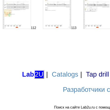
112
113
Lab
2U
|
Catalogs
|
Tap dril
Разработчики са
Поиск на сайте Lab2u.ru с пом