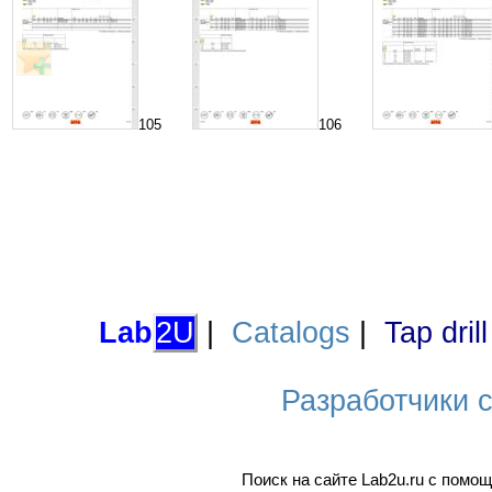
105
106
Lab
2U
|
Catalogs
|
Tap dril
Разработчики са
Поиск на сайте Lab2u.ru с пом