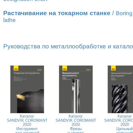
Растачивание на токарном станке
/
Boring
lathe
Руководства по металлообработке и катал
Каталог
Каталог
Каталог
SANDVIK COROMANT
SANDVIK COROMANT
SANDVIK COR
2020
2020
2020
Инструмент
Фрезы
Цельный
для токарной
и сверла
режущий