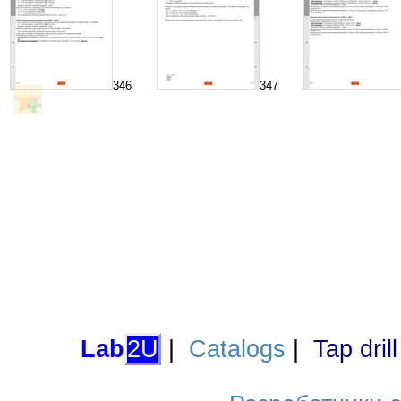
346
347
Lab
2U
|
Catalogs
|
Tap dril