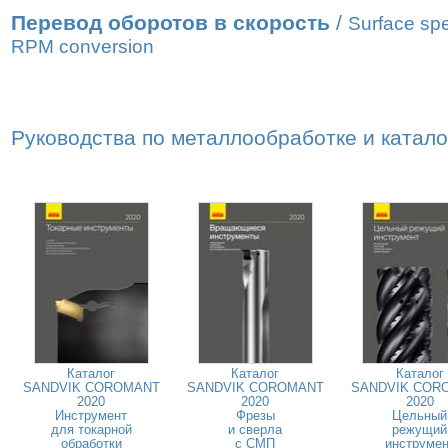
Перевод оборотов в скорость
/
Surface sp
RPM conversion
Руководства по металлообработке и катал
Каталог
Каталог
Каталог
SANDVIK COROMANT
SANDVIK COROMANT
SANDVIK COR
2020
2020
2020
Инструмент
Фрезы
Цельный
для токарной
и сверла
режущий
обработки
с СМП
инструмен