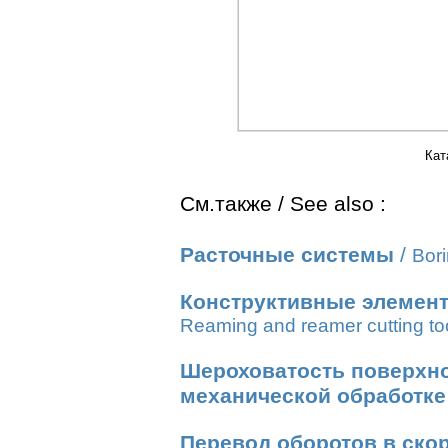
Кат
См.также / See also :
Расточные системы
/
Bor
Конструктивные элемент
Reaming and reamer cutting to
Шероховатость поверхно
механической обработке
Перевод оборотов в ско