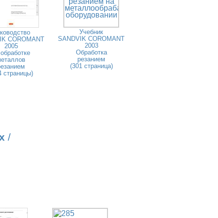
Учебник
ководство
SANDVIK COROMANT
IK COROMANT
2003
2005
Обработка
 обработке
резанием
металлов
(301 страница)
резанием
4 страницы)
х
/