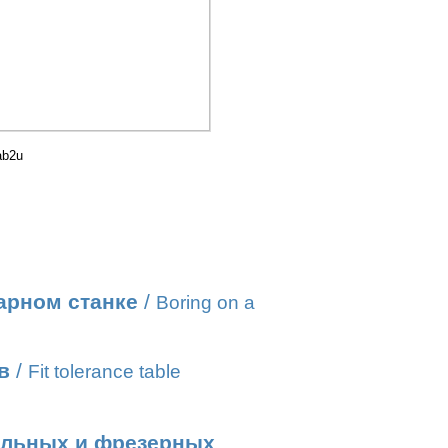
ab2u
арном станке
/
Boring on a
в
/
Fit tolerance table
ильных и фрезерных