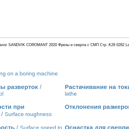
алог SANDVIK COROMANT 2020 Фрезы и сверла с СМП Стр. K28 0282 L
ing on a boring machine
ы разверток
/
Растачивание на ток
ol
lathe
сти при
Отклонения размеро
/
Surface roughness
рость
/
Оснастка для сверл
Surface speed to