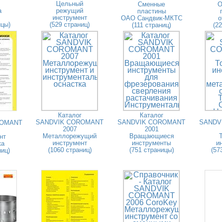
Цельный
Сменные
О
а
режущий
пластины
инструмент
ОАО Сандвик-МКТС
о
ицы)
(529 страниц)
(111 страниц)
(2
Каталог
Каталог
SANDVIK COROMANT
SANDVIK COROMANT
SANDV
ROMANT
2007
2001
Металлорежущий
Вращающиеся
нт
инструмент
инструменты
и
ка
(1060 страниц)
(751 страницы)
(57
ниц)