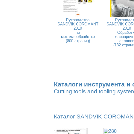
Руководство
Руководс
SANDVIK COROMANT
SANDVIK CO
2010
2010
по
Обработ
металлообработке
жаропроч
(800 страниц)
сплаво
(132 стран
Каталоги инструмента и 
Cutting tools and tooling syste
Каталог SANDVIK COROMANT 2