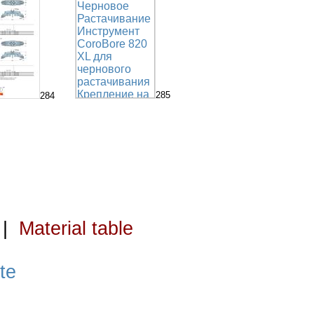
285
284
|
Material table
te