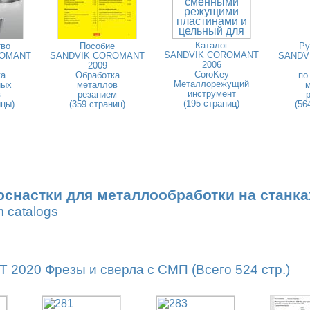
Каталог
тво
Пособие
Ру
SANDVIK COROMANT
ROMANT
SANDVIK COROMANT
SANDV
2006
2009
CoroKey
ка
Обработка
по
Металлорежущий
ных
металлов
инструмент
в
резанием
(195 страниц)
ицы)
(359 страниц)
(56
оснастки для металлообработки на станка
m catalogs
020 Фрезы и сверла с СМП (Всего 524 стр.)