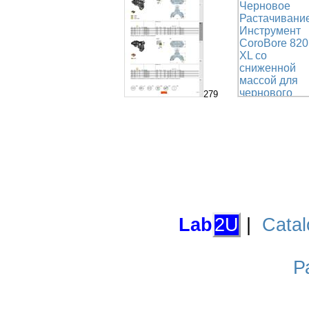
279
Lab
2U
|
Catal
Р