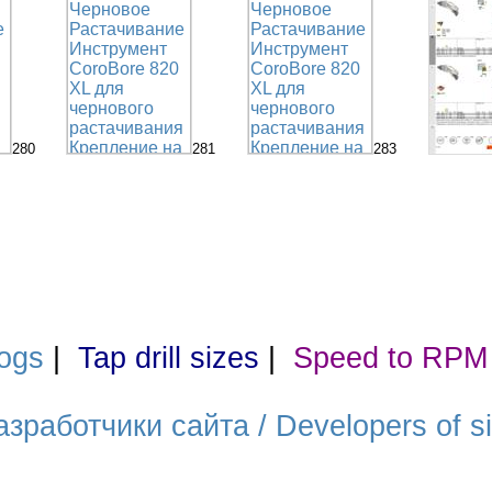
280
281
283
ogs
|
Tap drill sizes
|
Speed to RPM
азработчики сайта / Developers of si