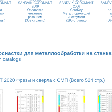
ROMANT
SANDVIK COROMANT
SANDVIK COROMANT
SANDV
2009
2006
ка
Обработка
CoroKey
по
ных
металлов
Металлорежущий
в
резанием
инструмент
ицы)
(359 страниц)
(195 страниц)
(56
оснастки для металлообработки на станка
m catalogs
020 Фрезы и сверла с СМП (Всего 524 стр.)