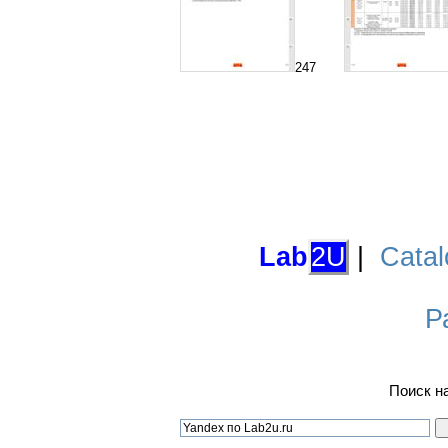
247
Lab
2U
|
Catal
Р
Поиск н