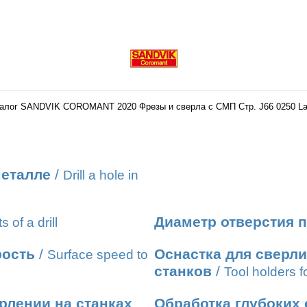
алог SANDVIK COROMANT 2020 Фрезы и сверла с СМП Стр. J66 0250 L
металле
/
Drill a hole in
Диаметр отверстия п
s of a drill
рость
/
Оснастка для сверл
Surface speed to
станков
/
Tool holders fo
рлении на станках
Обработка глубоких 