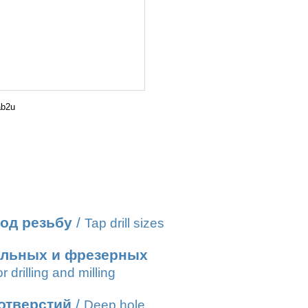
ab2u
од резьбу
/
Tap drill sizes
ильных и фрезерных
r drilling and milling
отверстий
/
Deep hole