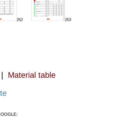
252
253
|
Material table
te
 GOOGLE: