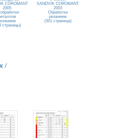
IK COROMANT
SANDVIK COROMANT
2005
2003
 обработке
Обработка
металлов
резанием
резанием
(301 страница)
4 страницы)
х
/