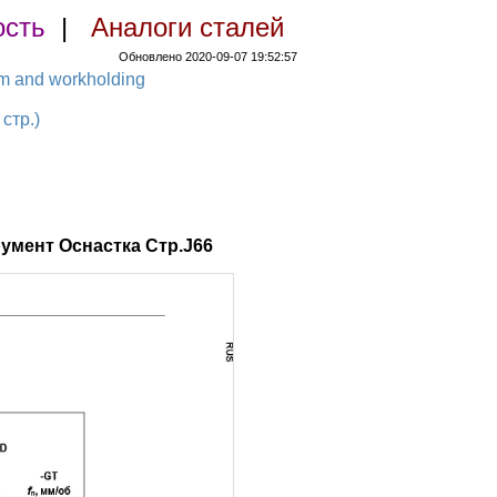
ость
|
Аналоги сталей
Обновлено 2020-09-07 19:52:57
em and workholding
стр.)
умент Оснастка Стр.J66