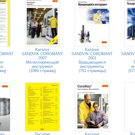
Каталог
Каталог
ROMANT
SANDVIK COROMANT
SANDVIK COROMANT
SANDV
2007
2001
нт
Металлорежущий
Вращающиеся
ка
инструмент
инструменты
и
ниц)
(1060 страниц)
(751 страницы)
(57
тво
Пособие
Каталог
Ру