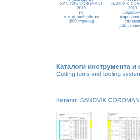
SANDVIK COROMANT
SANDVIK CO
2010
2010
по
Обработ
металлообработке
жаропроч
(800 страниц)
сплаво
(132 стран
Каталоги инструмента и 
Cutting tools and tooling syste
Каталог SANDVIK COROMANT 2