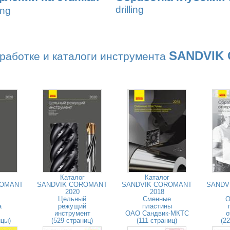
drilling
ing
SANDVIK
работке и каталоги инструмента
Каталог
Каталог
ROMANT
SANDVIK COROMANT
SANDVIK COROMANT
SANDV
2020
2018
Цельный
Сменные
О
а
режущий
пластины
инструмент
ОАО Сандвик-МКТС
о
ицы)
(529 страниц)
(111 страниц)
(2