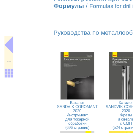
Формулы
/
Formulas for drill
Руководства по металлооб
---
Каталог
Каталог
SANDVIK COROMANT
SANDVIK CO
2020
2020
Инструмент
Фрезы
для токарной
и сверл
обработки
с СМП
(696 страниц)
(524 стран