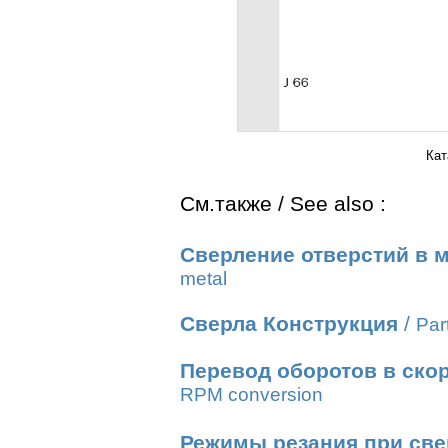
Кат
См.также / See also :
Сверление отверстий в 
metal
Сверла Конструкция
/
Part
Перевод оборотов в ско
RPM conversion
Режимы резания при све