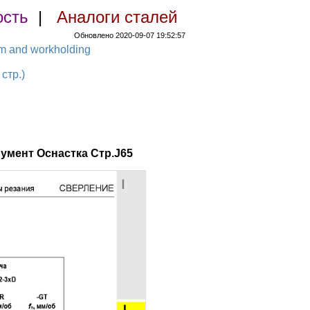
ость
|
Аналоги сталей
Обновлено 2020-09-07 19:52:57
em and workholding
стр.)
умент Оснастка Стр.J65