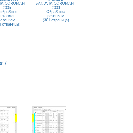
IK COROMANT
SANDVIK COROMANT
2005
2003
 обработке
Обработка
металлов
резанием
резанием
(301 страница)
4 страницы)
х
/