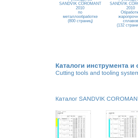
SANDVIK COROMANT
SANDVIK CO
2010
2010
по
Обработ
металлообработке
жаропроч
(800 страниц)
сплаво
(132 стран
Каталоги инструмента и 
Cutting tools and tooling syste
Каталог SANDVIK COROMANT 2