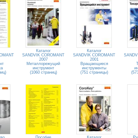
Каталог
Каталог
ROMANT
SANDVIK COROMANT
SANDVIK COROMANT
SANDV
2007
2001
нт
Металлорежущий
Вращающиеся
ка
инструмент
инструменты
и
ниц)
(1060 страниц)
(751 страницы)
(57
тво
Пособие
Каталог
Ру