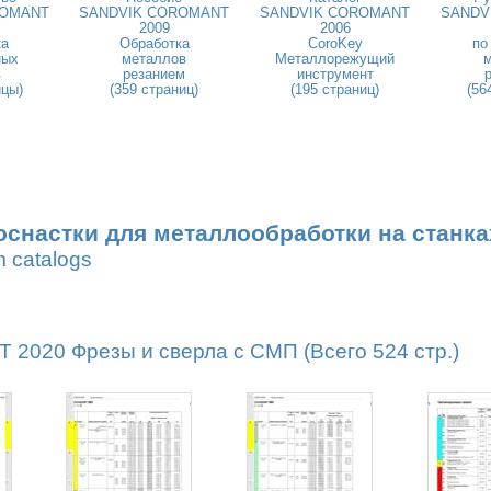
ROMANT
SANDVIK COROMANT
SANDVIK COROMANT
SANDV
2009
2006
ка
Обработка
CoroKey
по
ных
металлов
Металлорежущий
в
резанием
инструмент
ицы)
(359 страниц)
(195 страниц)
(56
оснастки для металлообработки на станка
m catalogs
020 Фрезы и сверла с СМП (Всего 524 стр.)