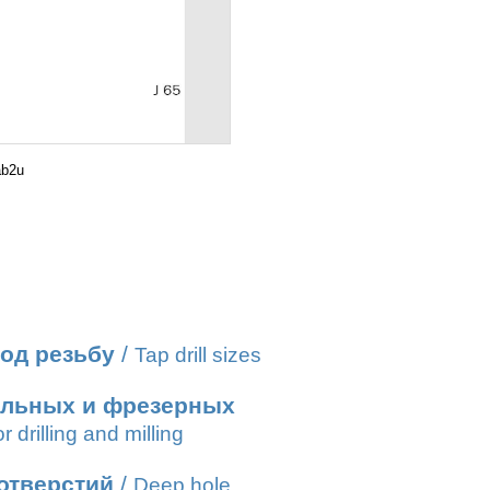
ab2u
од резьбу
/
Tap drill sizes
ильных и фрезерных
r drilling and milling
отверстий
/
Deep hole