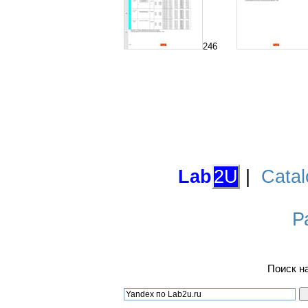
246
Lab
2U
|
Catal
Р
Поиск н