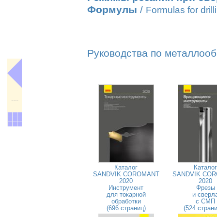
Формулы
/
Formulas for drill
Руководства по металлооб
---
Каталог
Каталог
SANDVIK COROMANT
SANDVIK CO
2020
2020
Инструмент
Фрезы
для токарной
и сверл
обработки
с СМП
(696 страниц)
(524 стран