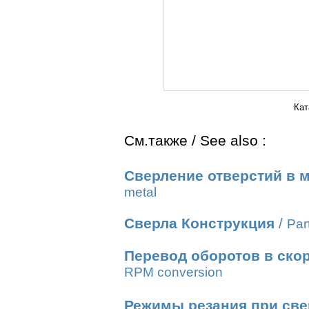
Кат
См.также / See also :
Сверление отверстий в 
metal
Сверла Конструкция
/
Part
Перевод оборотов в ско
RPM conversion
Режимы резания при све