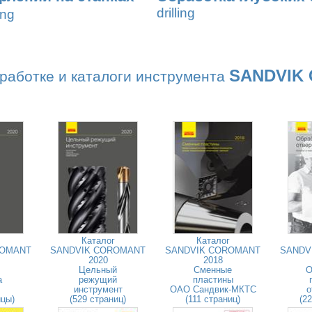
drilling
ing
SANDVIK
работке и каталоги инструмента
Каталог
Каталог
ROMANT
SANDVIK COROMANT
SANDVIK COROMANT
SANDV
2020
2018
Цельный
Сменные
О
а
режущий
пластины
инструмент
ОАО Сандвик-МКТС
о
ицы)
(529 страниц)
(111 страниц)
(2