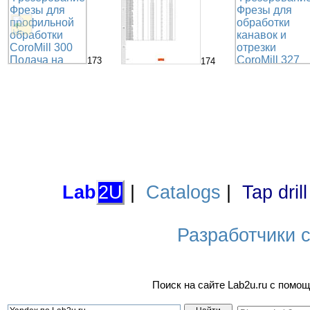
173
174
Lab
2U
|
Catalogs
|
Tap dril
Разработчики са
Поиск на сайте Lab2u.ru с пом