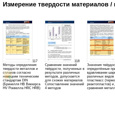
Измерение твердости материалов /
117
118
Методы определения
Сравнение значений
Значения твёрдо
твердости металлов и
твёрдости, полученных в
определённые пр
сплавов согласно
результате различных
вдавливании шар
немецким техническим
методов, допускается
различных видов
стандартам DIN
для схожих материалов
пластмасс (термо
(Бринелля HB Виккерса
Cопоставление значений
реактопластов) и
HV Роквелла HRC HRB)
4 методов
сравнения метал