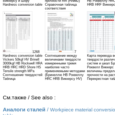
Виккерсу и Шору
прочности Rm (Н/мм2)
HB Роквеллу HR
Hardness conversion table
Справочная таблица
HRB HRF Виккер
соответствия
1268
7
Hardness conversion table
Соотношение между
Карта перевода 
Vickers 50kgf HV Brinell
величинами твердости
твердости разли
3000kgf HB Rockwell HRA
измеренными тремя
систем и шкал Б
HRB HRC HRD Shore HS
наиболее часто
Роквелл Виккерс
Tensile strength MPa
применяемыми методами
величины предел
Cоотношение твердостей
(Бринеллю HB Роквеллу
прочности на рас
Таблица
HRC HRB Виккерсу HV)
Перекрестная таб
См.также / See also :
Аналоги сталей
/
Workpiece material conversi