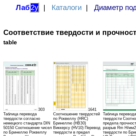
Лаб
2у
|
Каталоги
|
Диаметр под
Соответствие твердости и прочност
table
303
1641
Таблица перевода
Соотношение твердостей
Таблица перевод
твердости согласно
по Роквеллу (HRC)
твердости Соотн
немецкого стандарта DIN
Бринеллю (НВЗ0)
предела прочност
50150 Соотношение чисел
Виккерсу (HV10) Перевод
разрыв Rm Н/мм2
по Бринеллю Роквеллу
твердости в предел
твердости по Бр