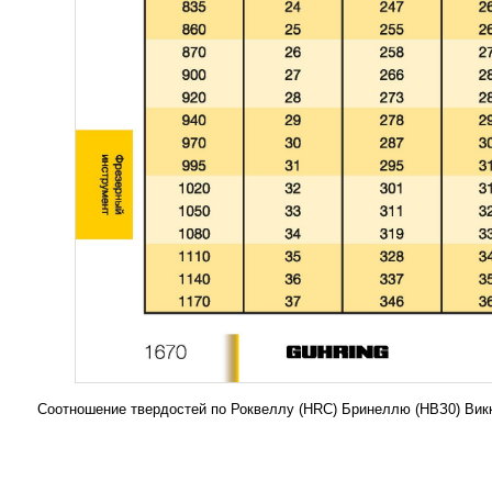
Соотношение твердостей по Роквеллу (HRC) Бринеллю (НВЗ0) Викк