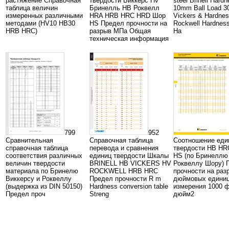
растяжение Справочная
твердости Виккерс Hv
steel Brinell Hard
таблица величин
Бринелль HB Роквелл
10mm Ball Load 30
измеренных различными
HRA HRB HRC HRD Шор
Vickers & Hardne
методами (HV10 HB30
HS Предел прочности на
Rockwell Hardnes
HRB HRC)
разрыв МПа Общая
Ha
техническая информация
799
952
Сравнительная
Справочная таблица
Соотношение еди
справочная таблица
перевода и сравнения
твердости HB H
соответствия различных
единиц твердости Шкалы
HS (по Бринеллю
величин твердости
BRINELL HB VICKERS HV
Роквеллу Шору) 
материала по Бринелю
ROCKWELL HRB HRC
прочности на раз
Виккерсу и Роквеллу
Предел прочности R m
дюймовых едини
(выдержка из DIN 50150)
Hardness conversion table
измерения 1000 ф
Предел проч
Streng
дюйм2