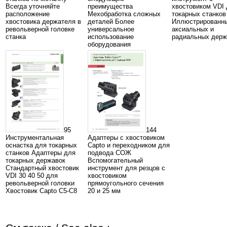
Всегда уточняйте
преимущества
хвостовиком VDI
расположение
Мехобработка сложных
токарных станков
хвостовика держателя в
деталей Более
Иллюстрированны
револьверной головке
универсальное
аксиальных и
станка
использование
радиальных держ
оборудования
95
144
Инструментальная
Адаптеры с хвостовиком
оснастка для токарных
Capto и переходником для
станков Адаптеры для
подвода СОЖ
токарных державок
Вспомогательный
Стандартный хвостовик
инструмент для резцов с
VDI 30 40 50 для
хвостовиком
револьверной головки
прямоугольного сечения
Хвостовик Capto C5-C8
20 и 25 мм