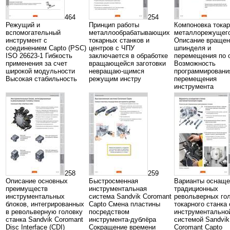
464
254
Режущий и
Принцип работы
Компоновка токар
вспомогательный
металлообрабатывающих
металлорежущего
инструмент с
токарных станков и
Описание вращен
соединением Capto (PSC)
центров с ЧПУ
шпинделя и
ISO 26623-1 Гибкость
заключается в обработке
перемещения по 
применения за счет
вращающейся заготовки
Возможность
широкой модульности
невращаю-щимся
программировани
Высокая стабильность
режущим инстру
перемещения
инструмента
258
259
Описание основных
Быстросменная
Варианты оснаще
преимуществ
инструментальная
традиционных
инструментальных
система Sandvik Coromant
револьверных го
блоков, интегрированных
Capto Смена пластины
токарного станка
в револьверную головку
посредством
инструментально
станка Sandvik Coromant
инструмента-дублёра
системой Sandvik
Disc Interface (CDI)
Сокращение времени
Coromant Capto