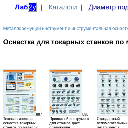
Лаб
2у
|
Каталоги
|
Диаметр под
Металлорежущий инструмент и инструментальная оснастка дл
Оснастка для токарных станков по 
897
898
Технологическая
Приводной инструмент
Стандартный
оснастка токарных
для станков дает
вспомогательный
станков по металлу
следующие
инструмент с