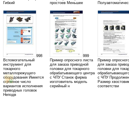
Гибкий
простоев Меньшее
Полуавтоматичес
998
999
Вспомогательный
Пример опросного листа
Пример опросног
инструмент для
для заказа приводной
для заказа приво
токарного
головки для токарного
головки для тока
металлорежущего
обрабатывающего центра
обрабатывающего
оборудования Имеется
с ЧПУ Станок фирма
с ЧПУ Продолже
огромное число
изготовитель модель
Размер хвостовик
вариантов исполнения
серийный н
соответстви
приводных головок
Неподв