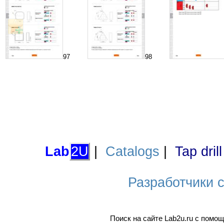
97
98
Lab
2U
|
Catalogs
|
Tap dril
Разработчики са
Поиск на сайте Lab2u.ru с пом