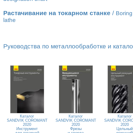
Растачивание на токарном станке
/
Boring
lathe
Руководства по металлообработке и катал
Каталог
Каталог
Каталог
SANDVIK COROMANT
SANDVIK COROMANT
SANDVIK COR
2020
2020
2020
Инструмент
Фрезы
Цельный
для токарной
и сверла
режущий