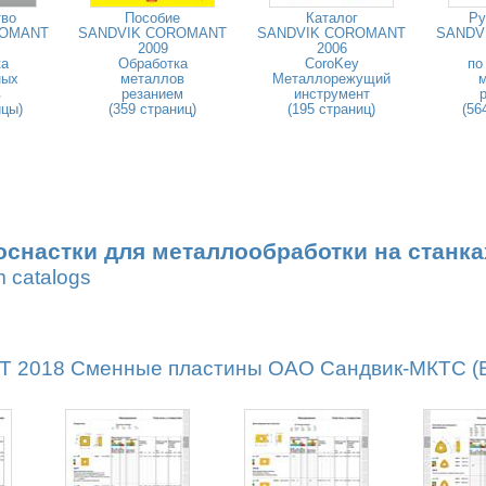
тво
Пособие
Каталог
Ру
ROMANT
SANDVIK COROMANT
SANDVIK COROMANT
SANDV
2009
2006
ка
Обработка
CoroKey
по
ных
металлов
Металлорежущий
в
резанием
инструмент
ицы)
(359 страниц)
(195 страниц)
(56
оснастки для металлообработки на станка
m catalogs
2018 Сменные пластины ОАО Сандвик-МКТС (Вс