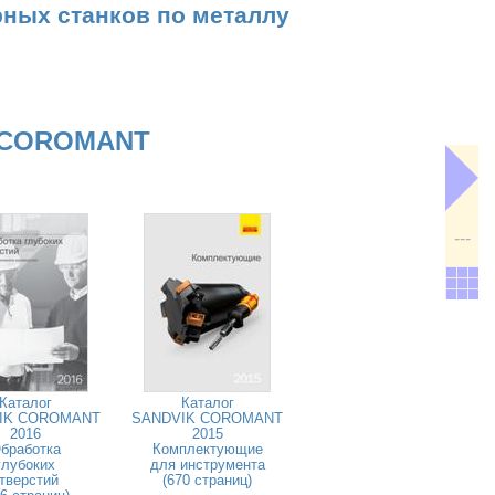
рных станков по металлу
 COROMANT
---
Каталог
Каталог
IK COROMANT
SANDVIK COROMANT
2016
2015
бработка
Комплектующие
глубоких
для инструмента
тверстий
(670 страниц)