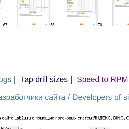
67
68
70
ogs
|
Tap drill sizes
|
Speed to RPM
азработчики сайта / Developers of si
а сайте Lab2u.ru с помощью поисковых систем ЯНДЕКС, BING,