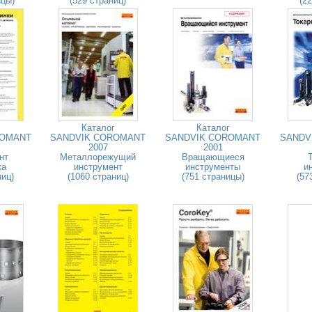
ицы)
(529 страниц)
(2
Каталог
Каталог
ROMANT
SANDVIK COROMANT
SANDVIK COROMANT
SANDV
2007
2001
нт
Металлорежущий
Вращающиеся
ка
инструмент
инструменты
и
ниц)
(1060 страниц)
(751 страницы)
(57