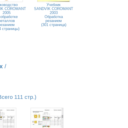
ководство
Учебник
IK COROMANT
SANDVIK COROMANT
2005
2003
 обработке
Обработка
металлов
резанием
резанием
(301 страница)
4 страницы)
х
/
его 111 стр.)