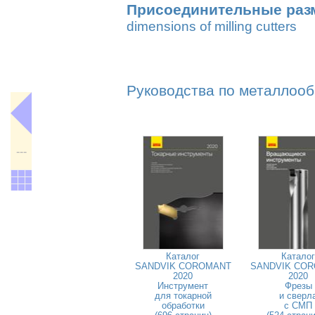
Присоединительные раз
dimensions of milling cutters
Руководства по металлооб
---
Каталог
Каталог
SANDVIK COROMANT
SANDVIK CO
2020
2020
Инструмент
Фрезы
для токарной
и сверл
обработки
с СМП