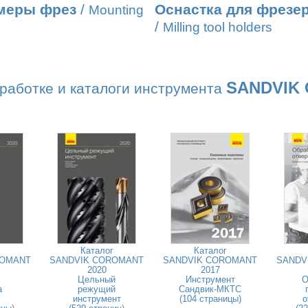
меры фрез
/
Оснастка для фрезе
Mounting
/
Мilling tool holders
SANDVIK
работке и каталоги инструмента
Каталог
Каталог
ROMANT
SANDVIK COROMANT
SANDVIK COROMANT
SANDV
2020
2017
Цельный
Инструмент
О
а
режущий
Сандвик-МКТС
инструмент
(104 страницы)
о