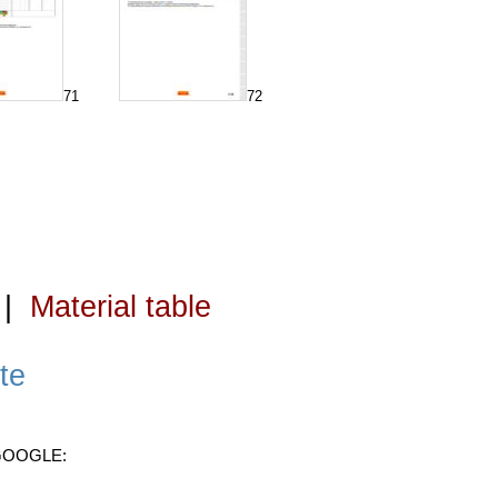
71
72
|
Material table
te
 GOOGLE: