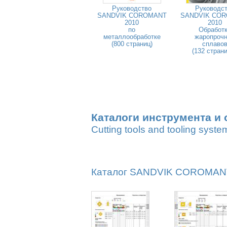
Руководство
Руководс
SANDVIK COROMANT
SANDVIK CO
2010
2010
по
Обработ
металлообработке
жаропроч
(800 страниц)
сплаво
(132 стран
Каталоги инструмента и 
Cutting tools and tooling syste
Каталог SANDVIK COROMANT 