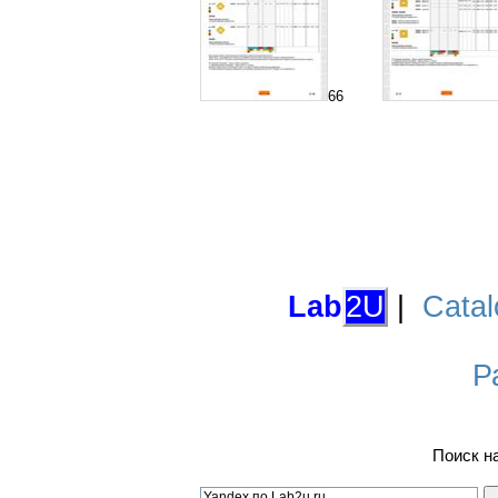
66
Lab
2U
|
Catal
Р
Поиск н